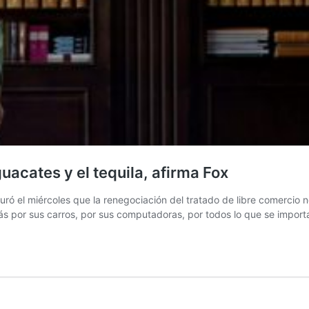
acates y el tequila, afirma Fox
ró el miércoles que la renegociación del tratado de libre comercio 
s por sus carros, por sus computadoras, por todos lo que se impo