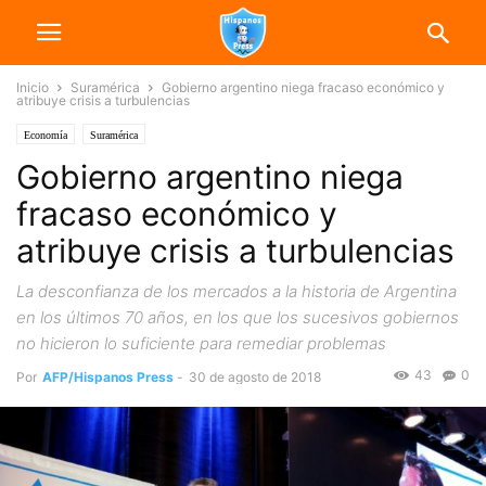
Inicio
Suramérica
Gobierno argentino niega fracaso económico y
atribuye crisis a turbulencias
Economía
Suramérica
Gobierno argentino niega
fracaso económico y
atribuye crisis a turbulencias
La desconfianza de los mercados a la historia de Argentina
en los últimos 70 años, en los que los sucesivos gobiernos
no hicieron lo suficiente para remediar problemas
43
0
Por
AFP/Hispanos Press
-
30 de agosto de 2018