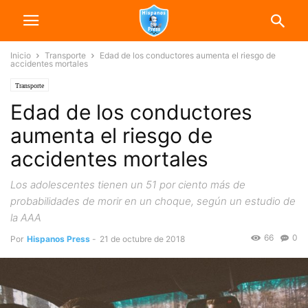
Inicio
Transporte
Edad de los conductores aumenta el riesgo de
accidentes mortales
Transporte
Edad de los conductores
aumenta el riesgo de
accidentes mortales
Los adolescentes tienen un 51 por ciento más de
probabilidades de morir en un choque, según un estudio de
la AAA
66
0
Por
Hispanos Press
-
21 de octubre de 2018