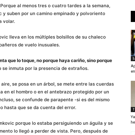
 Porque al menos tres o cuatro tardes a la semana,
vic y suben por un camino empinado y polvoriento
 volar.
vic lleva en los múltiples bolsillos de su chaleco
pañeros de vuelo inusuales.
S
nta que lo toque, no porque haya cariño, sino porque
Ap
 se inmuta por la presencia de extraños.
en
l aire, se posa en un árbol, se mete entre las cuerdas
la en el hombro o en el antebrazo protegido por un
incluso, se confunde de parapente -si es del mismo
ño hasta que se da cuenta del error.
T
Ya
he
nkovic porque lo estaba persiguiendo un águila y se
ento lo llegó a perder de vista. Pero, después de