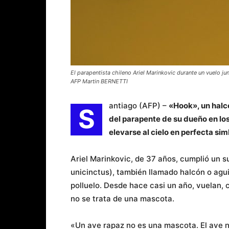
El parapentista chileno Ariel Marinkovic durante un vuelo j
AFP Martin BERNETTI
antiago (AFP) –
«Hook», un halc
S
del parapente de su dueño en los
elevarse al cielo en perfecta sim
Ariel Marinkovic, de 37 años, cumplió un 
unicinctus), también llamado halcón o agui
polluelo. Desde hace casi un año, vuelan,
no se trata de una mascota.
«Un ave rapaz no es una mascota. El ave 