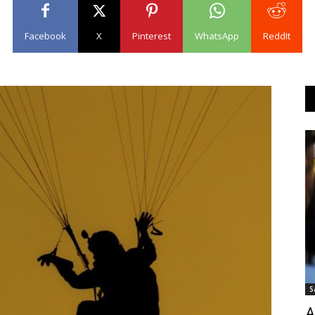
Facebook
X
Pinterest
WhatsApp
ReddIt
S
A