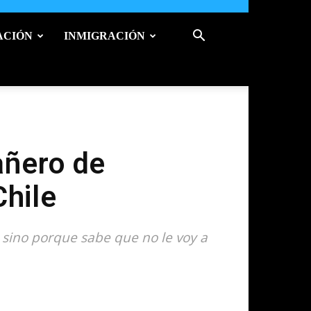
ACIÓN
INMIGRACIÓN
añero de
Chile
, sino porque sabe que no le voy a