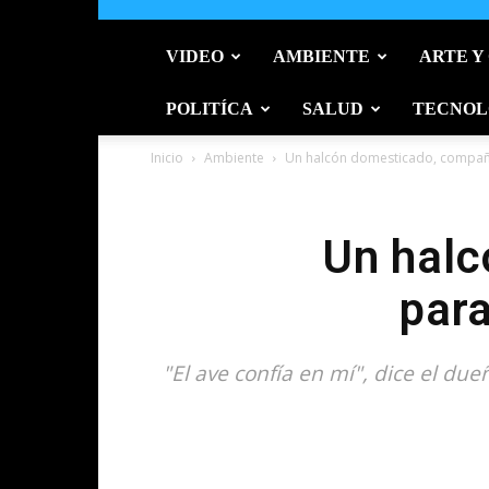
VIDEO
AMBIENTE
ARTE Y
POLITÍCA
SALUD
TECNOL
Inicio
Ambiente
Un halcón domesticado, compañe
Un halc
para
"El ave confía en mí", dice el du