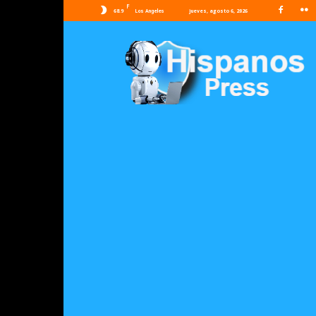
F
68.9
jueves, agosto 6, 2026
Los Angeles
Hispanos
Press