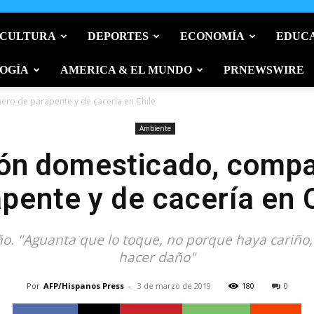
 CULTURA
DEPORTES
ECONOMÍA
EDUC
OGÍA
AMERICA & EL MUNDO
PRNEWSWIRE
ro de parapente y de cacería en Chile
Ambiente
ón domesticado, comp
pente y de cacería en 
eño. "Aguanta que lo toque, no porque haya cariño
hacer daño"
Por
AFP/Hispanos Press
-
3 de marzo de 2019
180
0