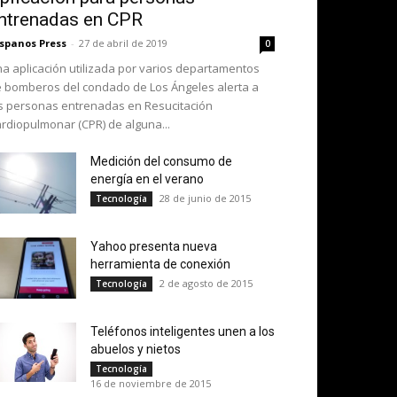
ntrenadas en CPR
spanos Press
-
27 de abril de 2019
0
a aplicación utilizada por varios departamentos
 bomberos del condado de Los Ángeles alerta a
s personas entrenadas en Resucitación
rdiopulmonar (CPR) de alguna...
Medición del consumo de
energía en el verano
28 de junio de 2015
Tecnología
Yahoo presenta nueva
herramienta de conexión
2 de agosto de 2015
Tecnología
Teléfonos inteligentes unen a los
abuelos y nietos
Tecnología
16 de noviembre de 2015