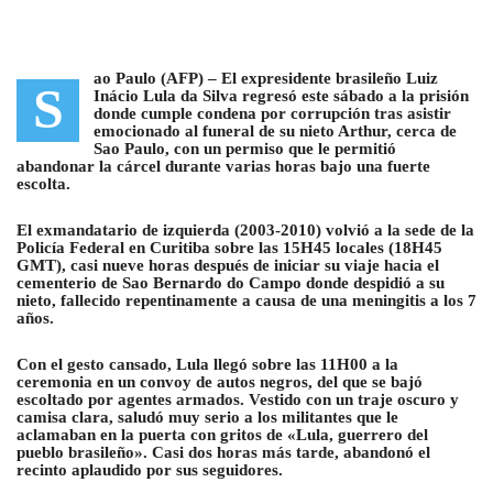
ao Paulo (AFP) –
El expresidente brasileño Luiz
S
Inácio Lula da Silva regresó este sábado a la prisión
donde cumple condena por corrupción tras asistir
emocionado al funeral de su nieto Arthur, cerca de
Sao Paulo
, con un permiso que le permitió
abandonar la cárcel durante varias horas bajo una fuerte
escolta.
El exmandatario de izquierda (2003-2010) volvió a la sede de la
Policía Federal en Curitiba sobre las 15H45 locales (18H45
GMT), casi nueve horas después de iniciar su viaje hacia el
cementerio de Sao Bernardo do Campo donde despidió a su
nieto, fallecido repentinamente a causa de una meningitis a los 7
años.
Con el gesto cansado, Lula llegó sobre las 11H00 a la
ceremonia en un convoy de autos negros, del que se bajó
escoltado por agentes armados. Vestido con un traje oscuro y
camisa clara, saludó muy serio a los militantes que le
aclamaban en la puerta con gritos de «Lula, guerrero del
pueblo brasileño». Casi dos horas más tarde, abandonó el
recinto aplaudido por sus seguidores.