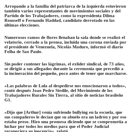
Arropando a la familia del patriarca de la izquierda estuvieron
también varios representantes de movimientos sociales y del
Partido de los Trabajadores, como la expresidenta Dilma
Rousseff o Fernando Haddad, candidato derrotado en las
últimas elecciones.
Numerosos ramos de flores llenaban la sala donde se realizó el
velatorio, cerrado a la prensa, incluida una corona enviada por
el presidente de Venezuela, Nicolás Maduro, informó el diario
Folha de Sao Paulo.
Sin poder contener las lágrimas, el exlíder sindical, de 73 años,
se dirigió a sus allegados durante la ceremonia que precedió a
la incineración del pequeño, poco antes de tener que marcharse.
«Las palabras de Lula al despedirse nos emocionaron a todos»,
contó después Joao Pedro Stedile, del Movimiento de los
Trabajadores Rurales Sin Tierra, al sitio de noticias brasileño
G1.
«Dijo que [Arthur] venía sufriendo bullying en la escuela, que
sus compañeros le decían que su abuelo era un ladrón y por eso
estaba preso. Hizo una promesa diciendo que se comprometía a
luchar por todos los medios para que el Poder Judicial
reconociera su inocencia», relató.