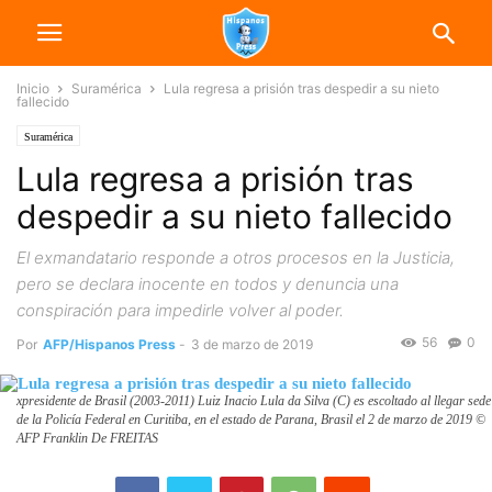
Inicio
Suramérica
Lula regresa a prisión tras despedir a su nieto
fallecido
Suramérica
Lula regresa a prisión tras
despedir a su nieto fallecido
El exmandatario responde a otros procesos en la Justicia,
pero se declara inocente en todos y denuncia una
conspiración para impedirle volver al poder.
56
0
Por
AFP/Hispanos Press
-
3 de marzo de 2019
xpresidente de Brasil (2003-2011) Luiz Inacio Lula da Silva (C) es escoltado al llegar sede
de la Policía Federal en Curitiba, en el estado de Parana, Brasil el 2 de marzo de 2019 ©
AFP Franklin De FREITAS