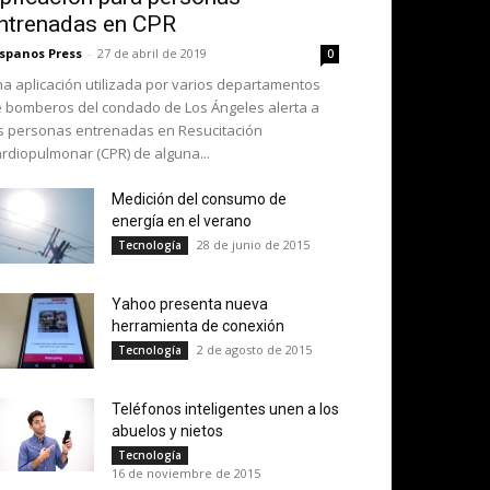
ntrenadas en CPR
spanos Press
-
27 de abril de 2019
0
a aplicación utilizada por varios departamentos
 bomberos del condado de Los Ángeles alerta a
s personas entrenadas en Resucitación
rdiopulmonar (CPR) de alguna...
Medición del consumo de
energía en el verano
28 de junio de 2015
Tecnología
Yahoo presenta nueva
herramienta de conexión
2 de agosto de 2015
Tecnología
Teléfonos inteligentes unen a los
abuelos y nietos
Tecnología
16 de noviembre de 2015