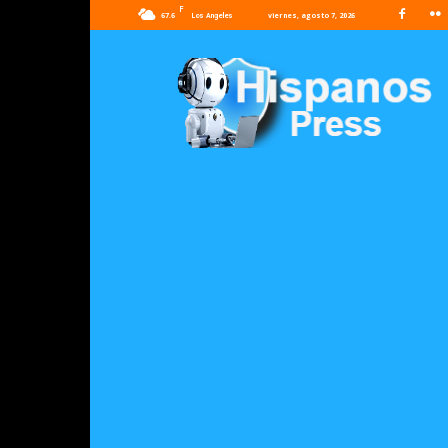
F
67.6
viernes, agosto 7, 2026
Los Angeles
Hispanos
Press