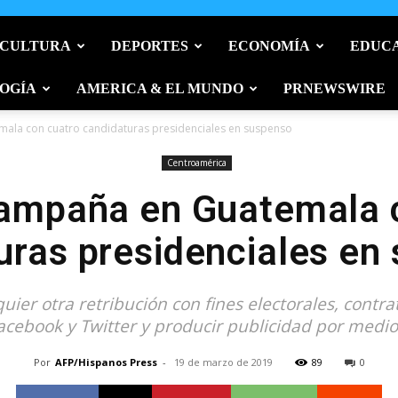
 CULTURA
DEPORTES
ECONOMÍA
EDUC
OGÍA
AMERICA & EL MUNDO
PRNEWSWIRE
ala con cuatro candidaturas presidenciales en suspenso
Centroamérica
ampaña en Guatemala 
uras presidenciales en
lquier otra retribución con fines electorales, con
acebook y Twitter y producir publicidad por medio.
Por
AFP/Hispanos Press
-
19 de marzo de 2019
89
0