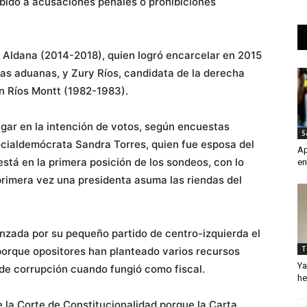
ebido a acusaciones penales o prohibiciones
a Aldana (2014-2018), quien logró encarcelar en 2015
las aduanas, y Zury Ríos, candidata de la derecha
ín Ríos Montt (1982-1983).
ugar en la intención de votos, según encuestas
S
ocialdemócrata Sandra Torres, quien fue esposa del
Ap
tá en la primera posición de los sondeos, con lo
en
 primera vez una presidenta asuma las riendas del
anzada por su pequeño partido de centro-izquierda el
T
 porque opositores han planteado varios recursos
Ya
de corrupción cuando fungió como fiscal.
he
e la Corte de Constitucionalidad porque la Carta