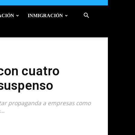
ACIÓN
INMIGRACIÓN
con cuatro
 suspenso
tratar propaganda a empresas como
..