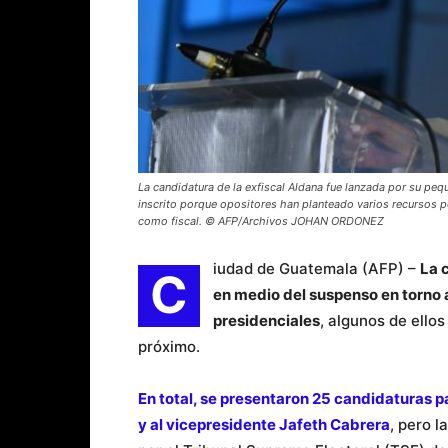
La candidatura de la exfiscal Aldana fue lanzada por su peq
inscrito porque opositores han planteado varios recursos 
como fiscal. © AFP/Archivos JOHAN ORDONEZ
iudad de Guatemala (AFP) –
La 
C
en medio del suspenso en torno a
presidenciales
, algunos de ello
próximo.
En total, se presentaron 25 candidaturas p
y al vicepresidente Jafeth Cabrera
, pero l