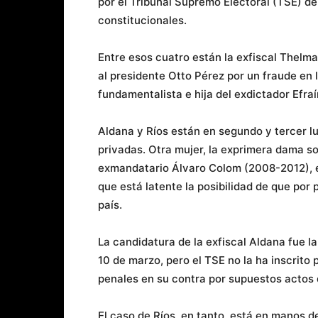
por el Tribunal Supremo Electoral (TSE) d
constitucionales.
Entre esos cuatro están la exfiscal Thelm
al presidente Otto Pérez por un fraude en 
fundamentalista e hija del exdictador Efra
Aldana y Ríos están en segundo y tercer l
privadas. Otra mujer, la exprimera dama s
exmandatario Álvaro Colom (2008-2012), es
que está latente la posibilidad de que por
país.
La candidatura de la exfiscal Aldana fue l
10 de marzo, pero el TSE no la ha inscrito
penales en su contra por supuestos actos 
El caso de Ríos, en tanto, está en manos d