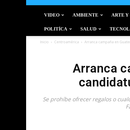
VIDEO
AMBIENTE
ARTE Y
POLITÍCA
SALUD
TECNOL
Inicio
Centroamérica
Arranca campaña en Guatem
Arranca c
candidat
Se prohíbe ofrecer regalos o cua
F