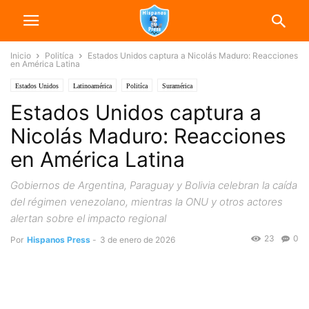
Inicio
Politíca
Estados Unidos captura a Nicolás Maduro: Reacciones
en América Latina
Estados Unidos
Latinoamérica
Politíca
Suramérica
Estados Unidos captura a
Nicolás Maduro: Reacciones
en América Latina
Gobiernos de Argentina, Paraguay y Bolivia celebran la caída
del régimen venezolano, mientras la ONU y otros actores
alertan sobre el impacto regional
23
0
Por
Hispanos Press
-
3 de enero de 2026