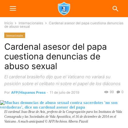
Inicio
Internacionales
Cardenal asesor del papa cuestiona denuncias
de abuso sexual
Internacionales
Cardenal asesor del papa
cuestiona denuncias de
abuso sexual
El cardenal brasileño dijo que el Vaticano no variará su
posición sobre el celibato ni sobre el papel de los diáconos
99
0
Por
AFP/Hispanos Press
-
11 de julio de 2019
El cardenal Joao Braz de Aviz, prefecto de la Congregación para los Institutos de Vida
Consagrada y las Sociedades de Vida Apostólica, el 16 de diciembre de 2014 en el
Vaticano. A much-anticipated © AFP/Archivos Alberto Pizzoli