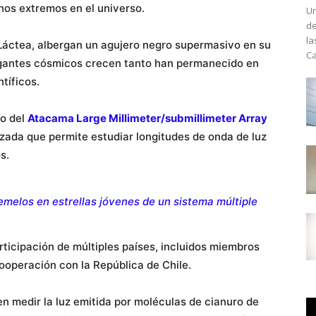
nos extremos en el universo.
Un
de
la
a Láctea, albergan un agujero negro supermasivo en su
Ca
gigantes cósmicos crecen tanto han permanecido en
tíficos.
so del
Atacama Large Millimeter/submillimeter Array
ada que permite estudiar longitudes de onda de luz
os.
melos en estrellas jóvenes de un sistema múltiple
ticipación de múltiples países, incluidos miembros
operación con la República de Chile.
en medir la luz emitida por moléculas de cianuro de