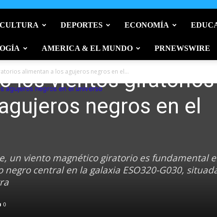
 CULTURA
DEPORTES
ECONOMÍA
EDUC
OGÍA
AMERICA & EL MUNDO
PRNEWSWIRE
los vientos giratorios
torios alimentan a los agujeros negros en el...
 agujeros negros en el
e, un viento magnético giratorio es fundamental e
 negro central en la galaxia ESO320-G030, situada
rra
0