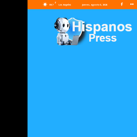
F
84.7
jueves, agosto 6, 2026
Los Angeles
Hispanos
Press