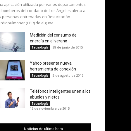
a aplicación utilizada por varios departamentos
 bomberos del condado de Los Ángeles alerta a
s personas entrenadas en Resucitación
rdiopulmonar (CPR) de alguna...
Medición del consumo de
energía en el verano
28 de junio de 2015
Tecnología
Yahoo presenta nueva
herramienta de conexión
2 de agosto de 2015
Tecnología
Teléfonos inteligentes unen a los
abuelos y nietos
Tecnología
16 de noviembre de 2015
Noticias de ultima hora