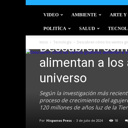
VIDEO
AMBIENTE
ARTE Y
POLITÍCA
SALUD
TECNOL
Estados Unidos
Tecnología
Inicio
Descubren cómo 
Tecnología
Descubren cómo los vientos gira
alimentan a los
universo
Según la investigación más recient
proceso de crecimiento del agujero
120 millones de años luz de la Tie
Por
Hispanos Press
-
3 de julio de 2024
18