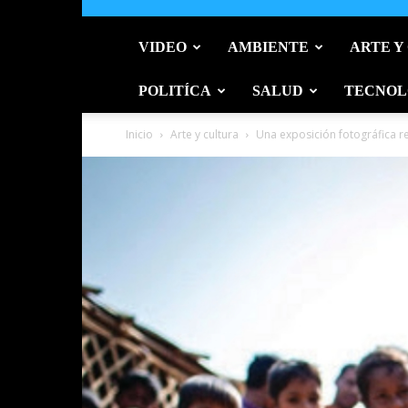
VIDEO
AMBIENTE
ARTE Y
POLITÍCA
SALUD
TECNOL
Inicio
Arte y cultura
Una exposición fotográfica rev