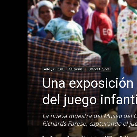
Arte y cultura
California
Estados Unidos
Una exposición 
del juego infant
La nueva muestra del Museo del 
Richards Farese, capturando el ju