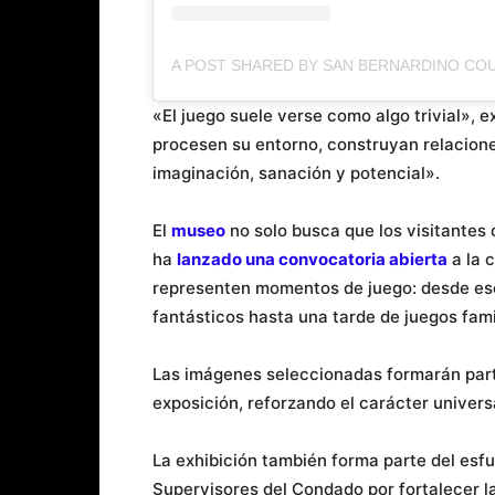
«El juego suele verse como algo trivial», e
procesen su entorno, construyan relacione
imaginación, sanación y potencial».
El
museo
no solo busca que los visitantes 
ha
lanzado una c
o
nvocatoria abierta
a la 
representen momentos de juego: desde es
fantásticos hasta una tarde de juegos fami
Las imágenes seleccionadas formarán part
exposición, reforzando el carácter univers
La exhibición también forma parte del esf
Supervisores del Condado por fortalecer la v