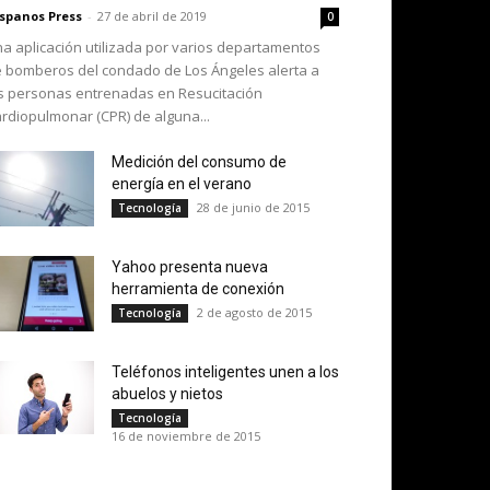
spanos Press
-
27 de abril de 2019
0
a aplicación utilizada por varios departamentos
 bomberos del condado de Los Ángeles alerta a
s personas entrenadas en Resucitación
rdiopulmonar (CPR) de alguna...
Medición del consumo de
energía en el verano
28 de junio de 2015
Tecnología
Yahoo presenta nueva
herramienta de conexión
2 de agosto de 2015
Tecnología
Teléfonos inteligentes unen a los
abuelos y nietos
Tecnología
16 de noviembre de 2015