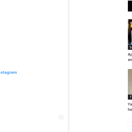
S
Ap
en
nstagram
T
Ya
he