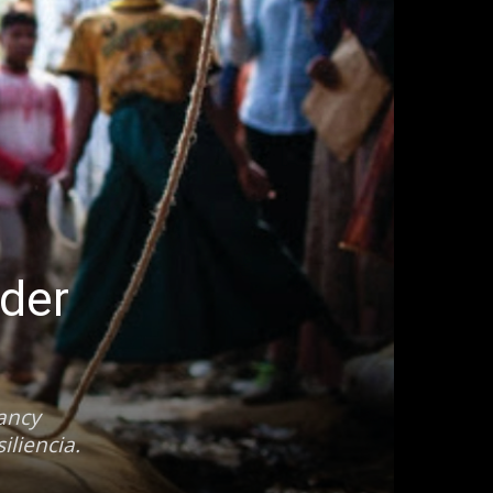
oder
ancy
liencia.