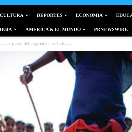
 CULTURA
DEPORTES
ECONOMÍA
EDUC
OGÍA
AMERICA & EL MUNDO
PRNEWSWIRE
ela el poder del juego infantil en todo el...