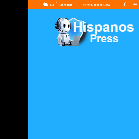
F
67.6
viernes, agosto 7, 2026
Los Angeles
Hispanos
Press