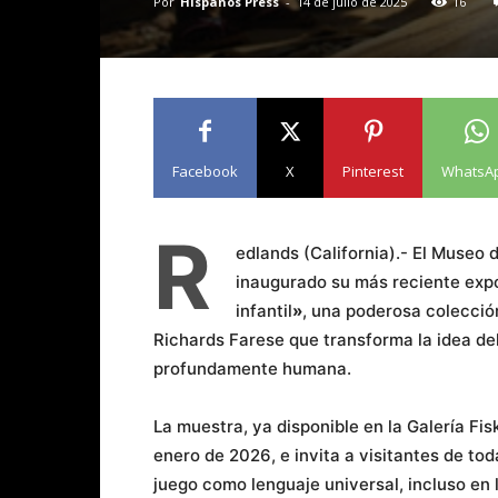
Por
Hispanos Press
-
14 de julio de 2025
16
Facebook
X
Pinterest
WhatsA
R
edlands (California).- El Museo
inaugurado su más reciente exp
infantil
»
, una poderosa colecció
Richards Farese que transforma la idea del
profundamente humana.
La muestra, ya disponible en la Galería Fis
enero de 2026, e invita a visitantes de tod
juego como lenguaje universal, incluso en