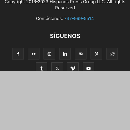
Copyright 2016-2023 Hispanos Press Group LLC. All rights
Reserved
Contáctanos:
747-999-5514
SÍGUENOS
Video
Ambiente
Arte y cultura
Consulados
Deportes
Economía
Educación
Inmigración
California
Centroamérica
Estados Unidos
Internacionales
Suramérica
Latinoamérica
México
Politíca
Salud
Tecnología