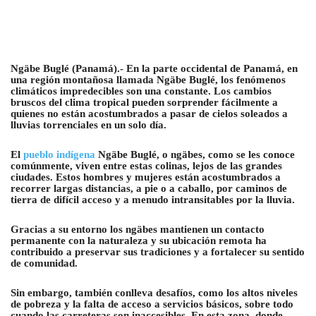
Ngäbe Buglé (Panamá).- En la parte occidental de Panamá, en
una región montañosa llamada Ngäbe Buglé, los fenómenos
climáticos impredecibles son una constante. Los cambios
bruscos del clima tropical pueden sorprender fácilmente a
quienes no están acostumbrados a pasar de cielos soleados a
lluvias torrenciales en un solo día.
El
pueblo indígena
Ngäbe Buglé, o ngäbes, como se les conoce
comúnmente, viven entre estas colinas, lejos de las grandes
ciudades. Estos hombres y mujeres están acostumbrados a
recorrer largas distancias, a pie o a caballo, por caminos de
tierra de difícil acceso y a menudo intransitables por la lluvia.
Gracias a su entorno los ngäbes mantienen un contacto
permanente con la naturaleza y su ubicación remota ha
contribuido a preservar sus tradiciones y a fortalecer su sentido
de comunidad.
Sin embargo, también conlleva desafíos, como los altos niveles
de pobreza y la falta de acceso a servicios básicos, sobre todo
cuando las carreteras son inaccesibles. En esta zona, donde