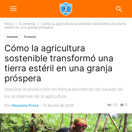
Inicio
Economía
Cómo la agricultura sostenible transformó una tierra
estéril en una granja próspera
Ambiente
Economía
Cómo la agricultura
sostenible transformó una
tierra estéril en una granja
próspera
Impulsar la producción en Kenya abordando las causas de
los problemas de la agricultura
23
0
Por
Hispanos Press
-
12 de julio de 2025