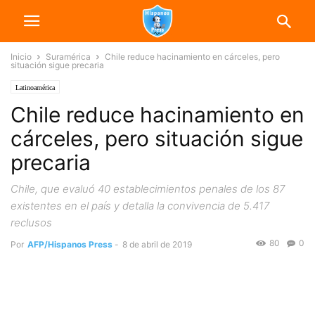
Inicio
Suramérica
Chile reduce hacinamiento en cárceles, pero
situación sigue precaria
Latinoamérica
Chile reduce hacinamiento en
cárceles, pero situación sigue
precaria
Chile, que evaluó 40 establecimientos penales de los 87
existentes en el país y detalla la convivencia de 5.417
reclusos
80
0
Por
AFP/Hispanos Press
-
8 de abril de 2019