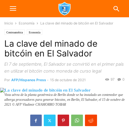
Inicio
Economía
La clave del minado de bitcóin en El Salvador
Centroamérica
Economía
La clave del minado de
bitcóin en El Salvador
El 7 de septiembre, El Salvador se convirtió en el primer país
en utilizar el bitcóin como moneda de curso legal
97
0
Por
AFP/Hispanos Press
-
15 de octubre de 2021
Vista aérea de la planta geotérmica de Berlín donde se ha instalado un contenedor que
alberga procesadores para generar bitcoins, en Berlín, El Salvador, el 15 de octubre de
2021 © AFP Vladimir CHAMORRO TOBAR