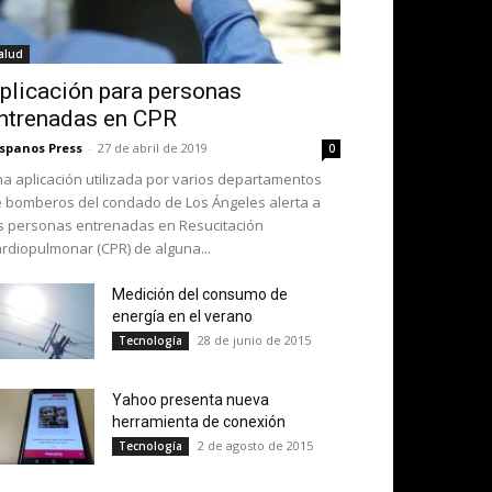
alud
plicación para personas
ntrenadas en CPR
spanos Press
-
27 de abril de 2019
0
a aplicación utilizada por varios departamentos
 bomberos del condado de Los Ángeles alerta a
s personas entrenadas en Resucitación
rdiopulmonar (CPR) de alguna...
Medición del consumo de
energía en el verano
28 de junio de 2015
Tecnología
Yahoo presenta nueva
herramienta de conexión
2 de agosto de 2015
Tecnología