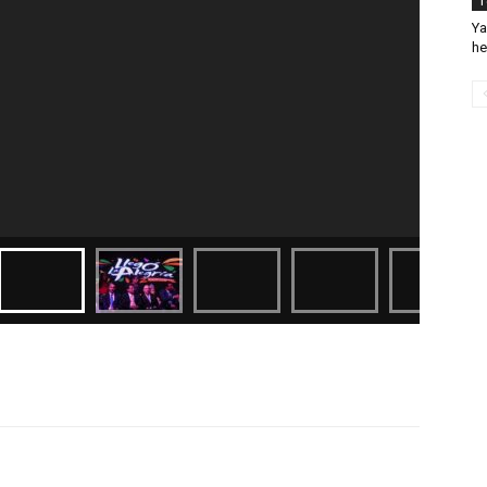
T
Ya
he