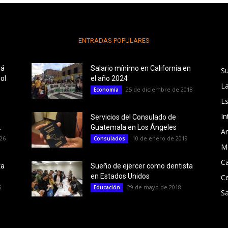
ENTRADAS POPULARES
rá
Salario mínimo en California en
S
ol
el año 2024
L
25 de diciembre de 2018
Economía
E
In
Servicios del Consulado de
.
Guatemala en Los Ángeles
Ar
26
10 de enero de 2019
Consulados
M
Ca
ta
Sueño de ejercer como dentista
en Estados Unidos
C
6
29 de mayo de 2018
Educación
Sa