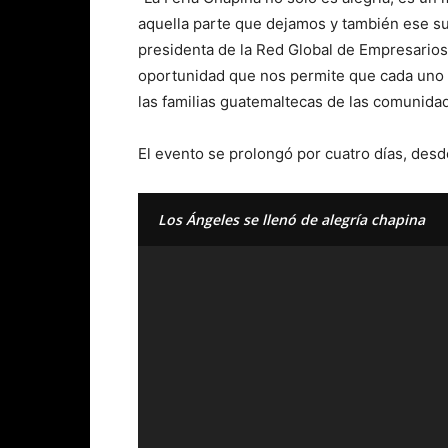
aquella parte que dejamos y también ese sue
presidenta de la Red Global de Empresarios
oportunidad que nos permite que cada uno 
las familias guatemaltecas de las comunidade
El evento se prolongó por cuatro días, des
Los Ángeles se llenó de alegría chapina