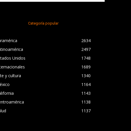
Categoría popular
uramérica
2634
atinoamérica
2497
stados Unidos
1748
ternacionales
1689
te y cultura
1340
éxico
1164
lifornia
1143
entroamérica
1138
lud
1137