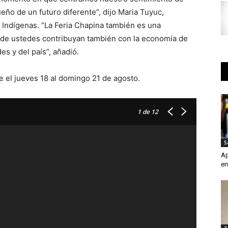
ño de un futuro diferente”, dijo Maria Tuyuc,
 Indígenas. “La Feria Chapina también es una
de ustedes contribuyan también con la economía de
s y del país”, añadió.
de el jueves 18 al domingo 21 de agosto.
1
de 12
S
Ap
en