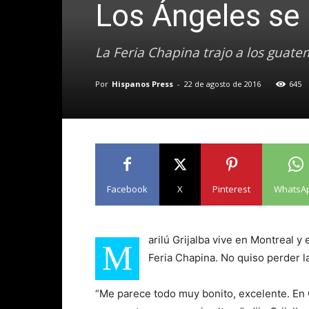
Los Ángeles se 
La Feria Chapina trajo a los guate
Por
Hispanos Press
-
22 de agosto de 2016
645
Facebook
X
Pinterest
WhatsA
arilú Grijalba vive en Montreal y
M
Feria Chapina. No quiso perder l
“Me parece todo muy bonito, excelente. En