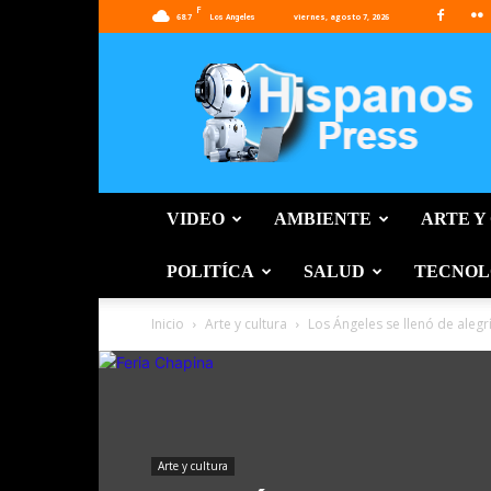
F
68.7
viernes, agosto 7, 2026
Los Angeles
Hispanos
Press
VIDEO
AMBIENTE
ARTE Y
POLITÍCA
SALUD
TECNOL
Inicio
Arte y cultura
Los Ángeles se llenó de alegr
Arte y cultura