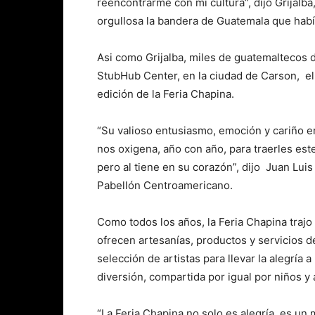
reencontrarme con mi cultura”, dijo Grijalba
orgullosa la bandera de Guatemala que habí
Asi como Grijalba, miles de guatemaltecos 
StubHub Center, en la ciudad de Carson, el
edición de la Feria Chapina.
“Su valioso entusiasmo, emoción y cariño e
nos oxigena, año con año, para traerles este
pero al tiene en su corazón”, dijo Juan Luis
Pabellón Centroamericano.
Como todos los años, la Feria Chapina traj
ofrecen artesanías, productos y servicios d
selección de artistas para llevar la alegría
diversión, compartida por igual por niños y 
“La Feria Chapina no solo es alegría, es u