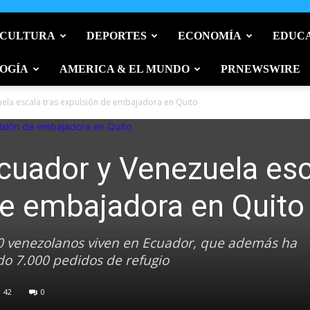
 CULTURA
DEPORTES
ECONOMÍA
EDUC
OGÍA
AMERICA & EL MUNDO
PRNEWSWIRE
uela escala tras expulsión de embajadora en Quito
cuador y Venezuela esc
de embajadora en Quito
000 venezolanos viven en Ecuador, que además ha
do 7.000 pedidos de refugio
42
0