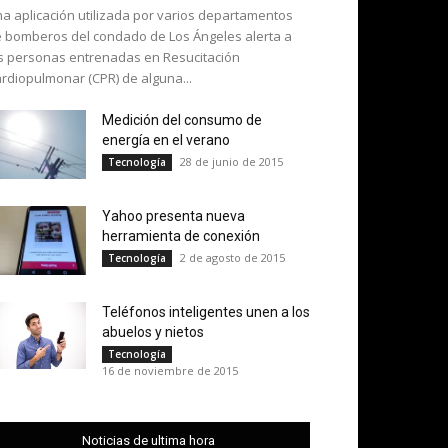
a aplicación utilizada por varios departamentos
 bomberos del condado de Los Ángeles alerta a
s personas entrenadas en Resucitación
rdiopulmonar (CPR) de alguna...
Medición del consumo de
energía en el verano
28 de junio de 2015
Tecnología
Yahoo presenta nueva
herramienta de conexión
2 de agosto de 2015
Tecnología
Teléfonos inteligentes unen a los
abuelos y nietos
Tecnología
16 de noviembre de 2015
Noticias de ultima hora