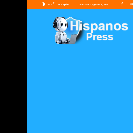
F
73.4
miércoles, agosto 5, 2026
Los Angeles
Hispanos
Press