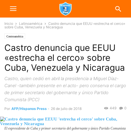
Inicio
Latinoamérica
Castro denuncia que EEUU «estrecha el cerco»
sobre Cuba, Venezuela y Nicaragua
Centroamérica
Castro denuncia que EEUU
«estrecha el cerco» sobre
Cuba, Venezuela y Nicaragua
Castro, quien cedió en abril la presidencia a Miguel Díaz-
Canel -también presente en el acto- pero conserva el cargo
de primer secretario del gobernante y único Partido
Comunista (PCC)
449
0
Por
AFP/Hispanos Press
-
26 de julio de 2018
El expresidente de Cuba y primer secretario del gobernante y único Partido Comunista