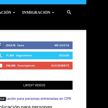
ACIÓN
INMIGRACIÓN
234,576
Fans
ME GUSTA
71,459
Seguidores
SEGUIR
206,000
Suscriptores
SUSCRIBIRTE
LATEST VIDEOS
alud
ÍCA
plicación para personas