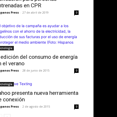
te Superior de Los Ángeles estrena port
ntrenadas en CPR
a consultar casos
spanos Press
-
27 de abril de 2019
0
os Press
-
7 de agosto de 2026
0
ecnología
edición del consumo de energía
n el verano
spanos Press
-
28 de junio de 2015
0
ecnología
ahoo presenta nueva herramienta
e conexión
spanos Press
-
2 de agosto de 2015
0