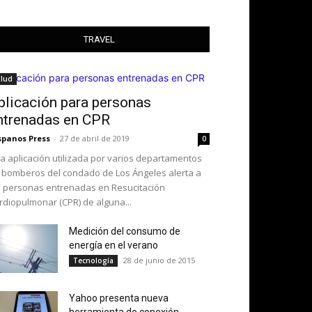
TRAVEL
alud
plicación para personas
ntrenadas en CPR
spanos Press
-
27 de abril de 2019
0
a aplicación utilizada por varios departamentos
 bomberos del condado de Los Ángeles alerta a
s personas entrenadas en Resucitación
rdiopulmonar (CPR) de alguna...
Medición del consumo de
energía en el verano
28 de junio de 2015
Tecnología
Yahoo presenta nueva