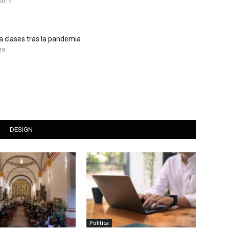
2015
a clases tras la pandemia
19
DESIGN
Politíca