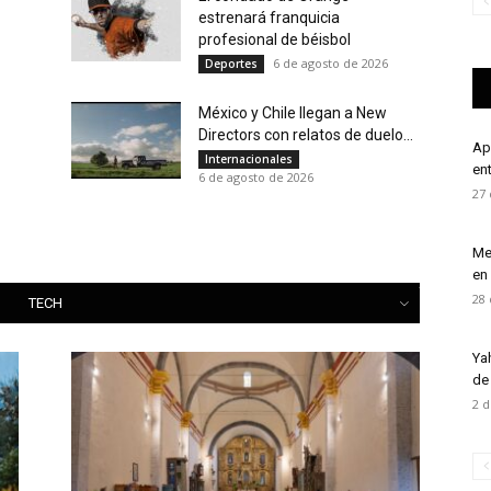
estrenará franquicia
profesional de béisbol
6 de agosto de 2026
Deportes
México y Chile llegan a New
Directors con relatos de duelo...
Ap
Internacionales
en
6 de agosto de 2026
27 
Me
en
All
28 
TECH
Ya
de
2 d