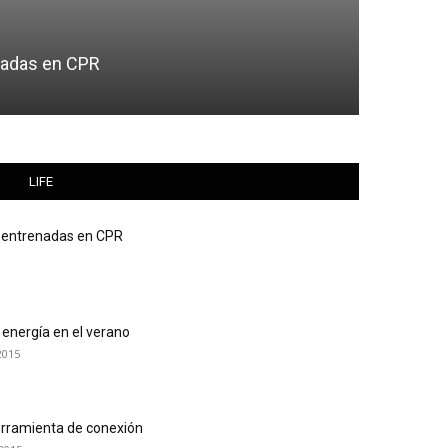
TECNOLOG
nadas en CPR
Medición
Hispanos P
LIFE
s entrenadas en CPR
energía en el verano
2015
rramienta de conexión