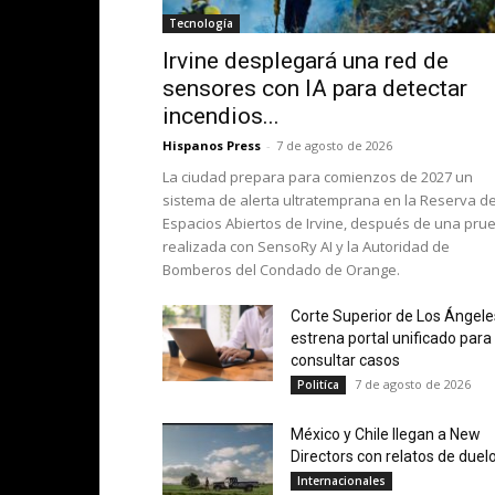
Tecnología
Irvine desplegará una red de
sensores con IA para detectar
incendios...
Hispanos Press
-
7 de agosto de 2026
La ciudad prepara para comienzos de 2027 un
sistema de alerta ultratemprana en la Reserva d
Espacios Abiertos de Irvine, después de una pru
realizada con SensoRy AI y la Autoridad de
Bomberos del Condado de Orange.
Corte Superior de Los Ángele
estrena portal unificado para
consultar casos
7 de agosto de 2026
Politíca
México y Chile llegan a New
Directors con relatos de duelo.
Internacionales