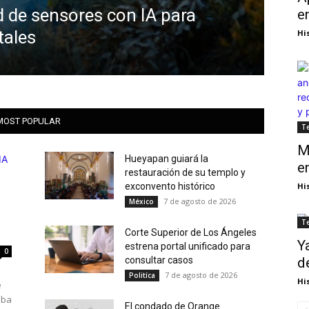
d de sensores con IA para
Cor
e
tales
par
Hi
Hispan
MOST POPULAR
T
M
Hueyapan guiará la
e
restauración de su templo y
exconvento histórico
Hi
7 de agosto de 2026
México
T
Corte Superior de Los Ángeles
Y
estrena portal unificado para
0
consultar casos
d
7 de agosto de 2026
Politíca
Hi
e
eba
El condado de Orange