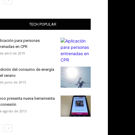
TECH POPULAR
licación para personas
trenadas en CPR
de abril de 2019
dición del consumo de energía
 el verano
de junio de 2015
hoo presenta nueva herramienta
 conexión
e agosto de 2015