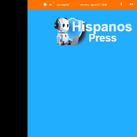
F
84
viernes, agosto 7, 2026
Los Angeles
Hispanos
Press