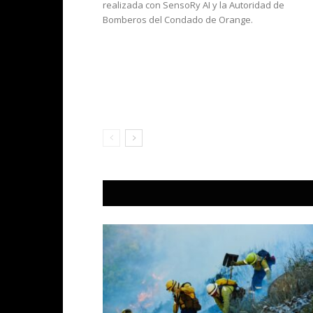
realizada con SensoRy AI y la Autoridad de
Bomberos del Condado de Orange.