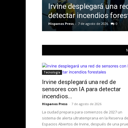
Irvine desplegará una re
detectar incendios fores
Hispanos Press
-
7 de agosto de 2026
0
Tecnología
Irvine desplegará una red de
sensores con IA para detectar
incendios...
Hispanos Press
-
7 de agosto de 2026
La ciudad prepara para comienzos de 2027 un
sistema de alerta ultratemprana en la Reserva d
Espacios Abiertos de Irvine, después de una pru