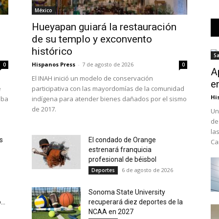
México
Hueyapan guiará la restauración
de su templo y exconvento
histórico
S
Hispanos Press
-
7 de agosto de 2026
0
0
A
El INAH inició un modelo de conservación
e
e
participativa con las mayordomías de la comunidad
Hi
eba
indígena para atender bienes dañados por el sismo
de 2017.
Un
de
la
s
El condado de Orange
Ca
estrenará franquicia
profesional de béisbol
6 de agosto de 2026
Deportes
Sonoma State University
..
recuperará diez deportes de la
NCAA en 2027