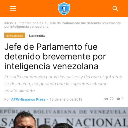
Inicio
Internacionales
Jefe de Parlamento fue detenido brevemente
por inteligencia venezolana
Internacionales
Latinoamérica
Jefe de Parlamento fue
detenido brevemente por
inteligencia venezolana
Episodio condenado por varios países y del que el gobierno
se desmarcó, asegurando que los agentes actuaron
unilateralmente
72
0
Por
AFP/Hispanos Press
-
13 de enero de 2019