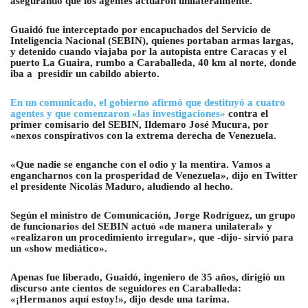
asegurando que los agentes actuaron unilateralmente.
Guaidó fue interceptado por encapuchados del Servicio de
Inteligencia Nacional (SEBIN), quienes portaban armas largas,
y detenido cuando viajaba por la autopista entre Caracas y el
puerto La Guaira, rumbo a Caraballeda, 40 km al norte, donde
iba a presidir un cabildo abierto.
En un comunicado, el gobierno afirmó que destituyó a cuatro
agentes y que comenzaron «las investigaciones»
contra el
primer comisario del SEBIN, Ildemaro José Mucura, por
«nexos conspirativos con la extrema derecha de Venezuela.
«Que nadie se enganche con el odio y la mentira. Vamos a
engancharnos con la prosperidad de Venezuela», dijo en Twitter
el presidente Nicolás Maduro, aludiendo al hecho.
Según el ministro de Comunicación, Jorge Rodríguez, un grupo
de funcionarios del SEBIN actuó «de manera unilateral» y
«realizaron un procedimiento irregular», que -dijo- sirvió para
un «show mediático».
Apenas fue liberado, Guaidó, ingeniero de 35 años, dirigió un
discurso ante cientos de seguidores en Caraballeda:
«¡Hermanos aquí estoy!», dijo desde una tarima.