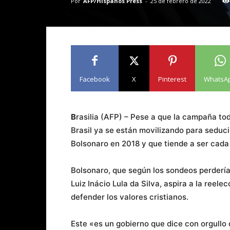
Por
AFP/Hispanos Press
-
25 de febrero de 2022
Facebook
X
Pinterest
WhatsA
B
rasilia (AFP) – Pese a que la campaña to
Brasil ya se están movilizando para seducir
Bolsonaro en 2018 y que tiende a ser cada
Bolsonaro, que según los sondeos perdería
Luiz Inácio Lula da Silva, aspira a la reel
defender los valores cristianos.
Este «es un gobierno que dice con orgullo 