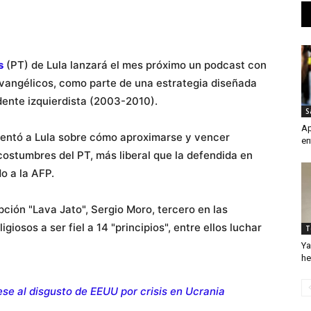
s
(PT) de Lula lanzará el mes próximo un podcast con
 evangélicos, como parte de una estrategia diseñada
dente izquierdista (2003-2010).
S
Ap
ientó a Lula sobre cómo aproximarse y vencer
en
costumbres del PT, más liberal que la defendida en
o a la AFP.
pción "Lava Jato", Sergio Moro, tercero en las
iosos a ser fiel a 14 "principios", entre ellos luchar
T
Ya
he
ese al disgusto de EEUU por crisis en Ucrania