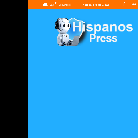
F
68.7
viernes, agosto 7, 2026
Los Angeles
Hispanos
Press