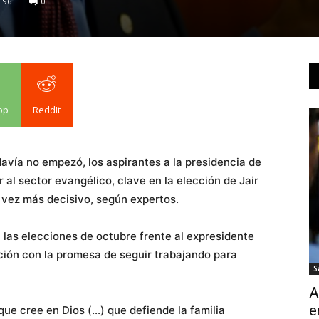
96
0
pp
ReddIt
davía no empezó, los aspirantes a la presidencia de
 al sector evangélico, clave en la elección de Jair
 vez más decisivo, según expertos.
 las elecciones de octubre frente al expresidente
ección con la promesa de seguir trabajando para
S
A
e
que cree en Dios (…) que defiende la familia