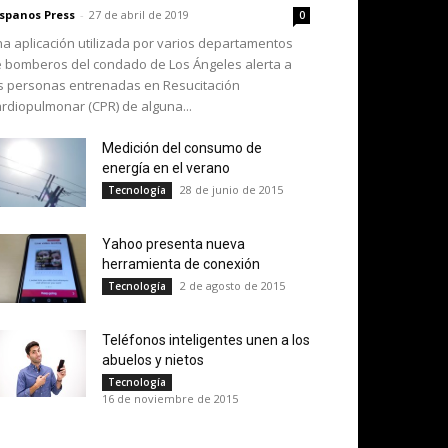
spanos Press
-
27 de abril de 2019
0
a aplicación utilizada por varios departamentos
 bomberos del condado de Los Ángeles alerta a
s personas entrenadas en Resucitación
rdiopulmonar (CPR) de alguna...
Medición del consumo de
energía en el verano
28 de junio de 2015
Tecnología
Yahoo presenta nueva
herramienta de conexión
2 de agosto de 2015
Tecnología
Teléfonos inteligentes unen a los
abuelos y nietos
Tecnología
16 de noviembre de 2015