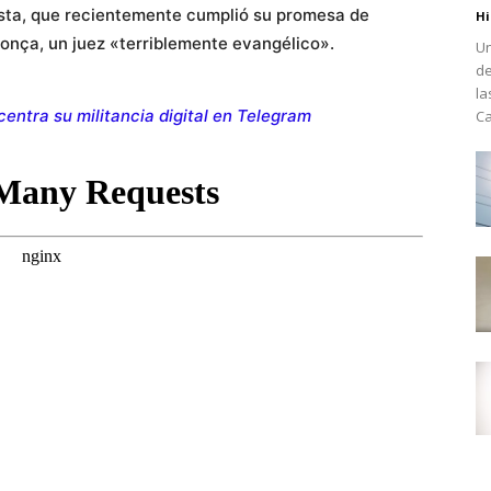
hista, que recientemente cumplió su promesa de
Hi
nça, un juez «terriblemente evangélico».
Un
de
la
centra su militancia digital en Telegram
Ca