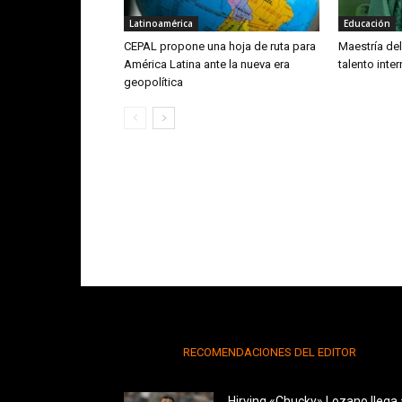
Latinoamérica
Educación
CEPAL propone una hoja de ruta para
Maestría de
América Latina ante la nueva era
talento inte
geopolítica
RECOMENDACIONES DEL EDITOR
Hirving «Chucky» Lozano llega 