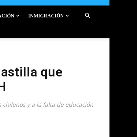
ACIÓN
INMIGRACIÓN
astilla que
IH
chilenos y a la falta de educación