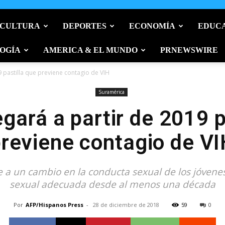
 CULTURA
DEPORTES
ECONOMÍA
EDUC
OGÍA
AMERICA & EL MUNDO
PRNEWSWIRE
9 pastilla que previene contagio de VIH
Suramérica
egará a partir de 2019 p
reviene contagio de V
a un cambio en la conducta sexual de los jóvenes 
sexual adecuada desde al menos una década
Por
AFP/Hispanos Press
-
28 de diciembre de 2018
59
0