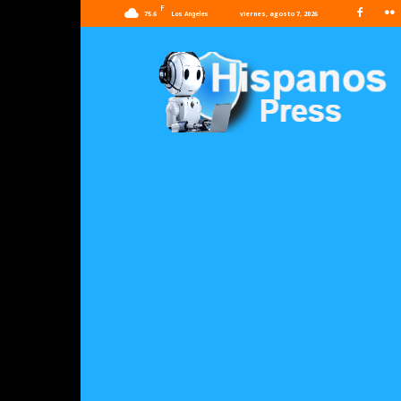
F
75.6
viernes, agosto 7, 2026
Los Angeles
Hispanos
Press