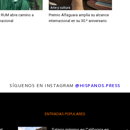
Arte y cultura
l RUM abre camino a
Premio Alfaguara amplía su alcance
rnacional
internacional en su 30.º aniversario
SÍGUENOS EN INSTAGRAM
@HISPANOS.PRESS
ENTRADAS POPULARES
al
Salario mínimo en California en