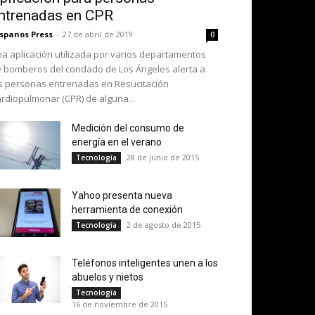
ntrenadas en CPR
spanos Press
-
27 de abril de 2019
0
a aplicación utilizada por varios departamentos
 bomberos del condado de Los Ángeles alerta a
s personas entrenadas en Resucitación
rdiopulmonar (CPR) de alguna...
Medición del consumo de
energía en el verano
28 de junio de 2015
Tecnología
Yahoo presenta nueva
herramienta de conexión
2 de agosto de 2015
Tecnología
Teléfonos inteligentes unen a los
abuelos y nietos
Tecnología
16 de noviembre de 2015