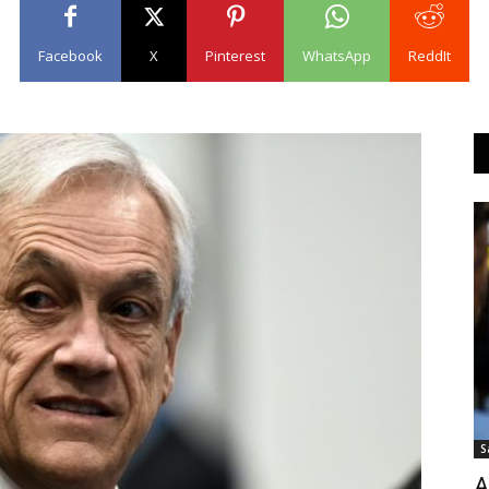
Facebook
X
Pinterest
WhatsApp
ReddIt
S
A