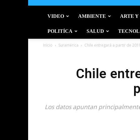
VIDEO
AMBIENTE
ARTE Y
POLITÍCA
SALUD
TECNOL
Inicio
Suramérica
Chile entregará a partir de 201
Chile entr
p
Los datos apuntan principalmente 