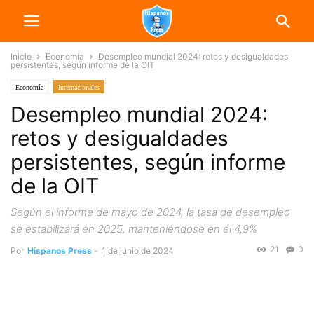
Inicio
Economía
Desempleo mundial 2024: retos y desigualdades
persistentes, según informe de la OIT
Economía
Internacionales
Desempleo mundial 2024:
retos y desigualdades
persistentes, según informe
de la OIT
Según el informe de mayo de 2024, la tasa de desempleo
se estabilizará en 2025, manteniéndose en el 4,9%
21
0
Por
Hispanos Press
-
1 de junio de 2024