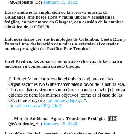
(@Ambiente_Ec)
January 15, 2022
Lasso anunció la ampliación de la reserva marina de
Galápagos, que posee flora y fauna únicas y ecosistemas
frágiles, en noviembre en Glasgow, con ocasión de la cumbre
climática de la COP 26.
Entonces firmó con sus homólogos de Colombia, Costa Rica y
Panamá una declaración con miras a extender el corredor
marino protegido del Pacífico Este Tropical.
En el Pacífico, las zonas económicas exclusivas de las cuatro
naciones ya conforman un solo bloque.
El Primer Mandatario resaltó el trabajo conjunto con las
Organizaciones No Gubernamentales a favor de la naturaleza.
"Los resultados siempre son mejores cuando se trabaja junto a
quienes se tiene los mismos objetivos, como es el caso de las
ONG que apoyan al
@parquegalapagos
".
pic.twitter.com/wPPQJJdr20
— Min. de Ambiente, Agua y Transición Ecológica 🇪🇨
(@Ambiente_Ec)
January 15, 2022
La unificación de las reservas dará origen en el futuro al