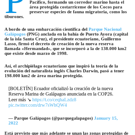
P
Pacífico, formando un corredor marino hasta el
área protegida costarricense de los Cocos para
preservar especies de fauna migratoria, como los
tiburones.
A bordo de una embarcación científica del
Parque Nacional
Galápagos
(PNG) anclada en la bahía de Puerto Ayora (capital
de la isla Santa Cruz), el presidente ecuatoriano, Guillermo
Lasso, firmó el decreto de creación de la nueva reserva
llamada «Hermandad», que se incorporó a la de 138.000 km2
que existe desde marzo de 1998.
Así, el archipiélago ecuatoriano que inspiró la teoría de la
evolución del naturalista inglés Charles Darwin, pasó a tener
198.000 km2 de área marina protegida.
[BOLETÍN] Ecuador oficializó la creación de la nueva
Reserva Marina de Galápagos anunciada en la COP26.
Leer más ↘️
https://t.co/ceqhaLzdz8
pic.twitter.com/drw7sWhQW4
— Parque Galápagos (@parquegalapagos)
January 15,
2022
Está previsto que más adelante se unan las zonas protegidas de