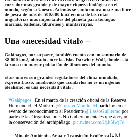
corredor más grande y de mayor riqueza biológica en el
mundo, según la Unesco. Además se conformará una zona libre
de pesca de más de 500.000 km2 en una de las rutas
migratorias más importantes del planeta para tortugas
marinas, ballenas, tiburones y mantarrayas.
Una «necesidad vital» –
Galápagos, por su parte, también cuenta con un santuario de
38.000 km2, ubicado entre las islas Darwin y Wolf, donde está
la zona con mayor población de tiburones del mundo.
«Los mares son grandes reguladores del clima mundial»,
expresó Lasso, añadiendo que «cuidarlos no es un ingenuo
idealismo, es una necesidad vital».
#Galápagos
| En el marco de la creación oficial de la Reserva
Hermandad, el Ministro
@GustavoManriq_M
participó en el
evento de reconocimiento al Presidente
@LassoGuillermo
por
parte de las Organizaciones No Gubernamentales que apoyan
la conservación del archipiélago.
pic.twitter.com/UjJi5IwjFc
— Min. de Ambiente, Agua y Transición Ecológica 🇪🇨