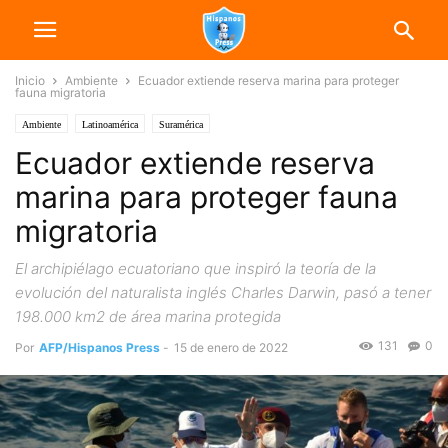
Inicio
Ambiente
Ecuador extiende reserva marina para proteger
fauna migratoria
Ambiente
Latinoamérica
Suramérica
Ecuador extiende reserva
marina para proteger fauna
migratoria
El archipiélago ecuatoriano que inspiró la teoría de la
evolución del naturalista inglés Charles Darwin, pasó a tener
198.000 km2 de área marina protegida
131
0
Por
AFP/Hispanos Press
-
15 de enero de 2022