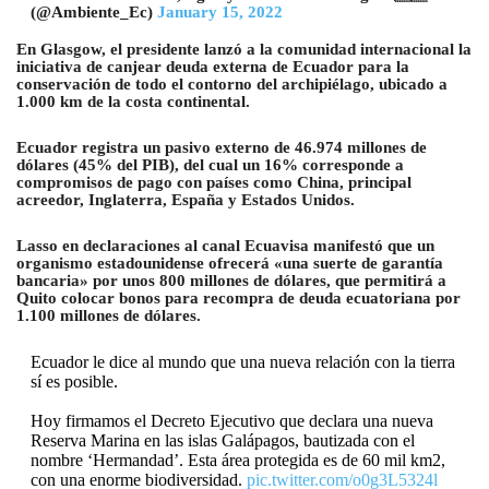
(@Ambiente_Ec)
January 15, 2022
En Glasgow, el presidente lanzó a la comunidad internacional la
iniciativa de canjear deuda externa de Ecuador para la
conservación de todo el contorno del archipiélago, ubicado a
1.000 km de la costa continental.
Ecuador registra un pasivo externo de 46.974 millones de
dólares (45% del PIB), del cual un 16% corresponde a
compromisos de pago con países como China, principal
acreedor, Inglaterra, España y Estados Unidos.
Lasso en declaraciones al canal Ecuavisa manifestó que un
organismo estadounidense ofrecerá «una suerte de garantía
bancaria» por unos 800 millones de dólares, que permitirá a
Quito colocar bonos para recompra de deuda ecuatoriana por
1.100 millones de dólares.
Ecuador le dice al mundo que una nueva relación con la tierra
sí es posible.
Hoy firmamos el Decreto Ejecutivo que declara una nueva
Reserva Marina en las islas Galápagos, bautizada con el
nombre ‘Hermandad’. Esta área protegida es de 60 mil km2,
con una enorme biodiversidad.
pic.twitter.com/o0g3L5324l