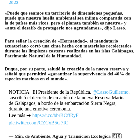
2022
«Puede que seamos un territorio de dimensiones pequeñas,
puede que nuestra huella ambiental sea ínfima comparada con
la de países más ricos, pero el planeta también es nuestro» y
«ante el desafío de protegerlo nos agrandamos», dijo Lasso.
Para sellar la creación de «Hermandad», el mandatario
ecuatoriano cortó una cinta hecha con materiales recolectados
durante las limpiezas costeras realizadas en las islas Galápagos,
Patrimonio Natural de la Humanidad.
Duque, por su parte, saludó la creación de la nueva reserva y
señaló que permitirá «garantizar la supervivencia del 40% de
especies marinas en el mundo».
NOTICIA | El Presidente de la República,
@LassoGuillermo
,
suscribió el decreto de creación de la nueva Reserva Marina
de Galápagos, a bordo de la embarcación Sierra Negra,
durante una emotiva ceremonia.
Lee más ➡️
https://t.co/bbrBCffRyF
pic.twitter.com/CZCxB5G7IC
— Min. de Ambiente, Agua y Transición Ecológica 🇪🇨