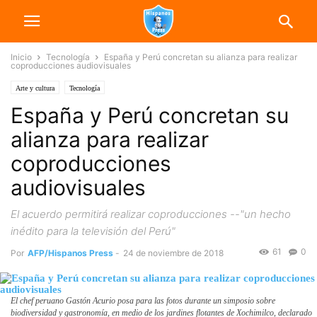
Inicio
Tecnología
España y Perú concretan su alianza para realizar
coproducciones audiovisuales
Arte y cultura
Tecnología
España y Perú concretan su
alianza para realizar
coproducciones
audiovisuales
El acuerdo permitirá realizar coproducciones --"un hecho
inédito para la televisión del Perú"
61
0
Por
AFP/Hispanos Press
-
24 de noviembre de 2018
El chef peruano Gastón Acurio posa para las fotos durante un simposio sobre
biodiversidad y gastronomía, en medio de los jardines flotantes de Xochimilco, declarado