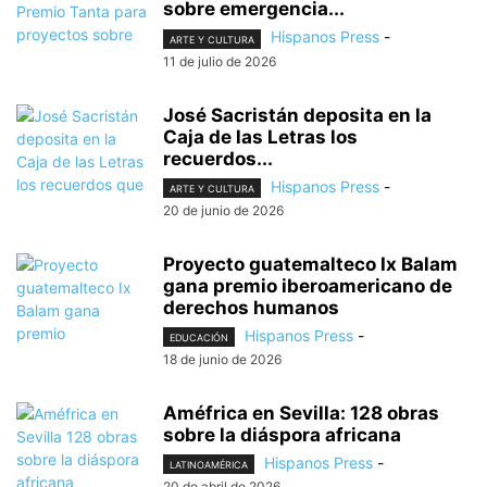
sobre emergencia...
Hispanos Press
-
ARTE Y CULTURA
11 de julio de 2026
José Sacristán deposita en la
Caja de las Letras los
recuerdos...
Hispanos Press
-
ARTE Y CULTURA
20 de junio de 2026
Proyecto guatemalteco Ix Balam
gana premio iberoamericano de
derechos humanos
Hispanos Press
-
EDUCACIÓN
18 de junio de 2026
Améfrica en Sevilla: 128 obras
sobre la diáspora africana
Hispanos Press
-
LATINOAMÉRICA
20 de abril de 2026