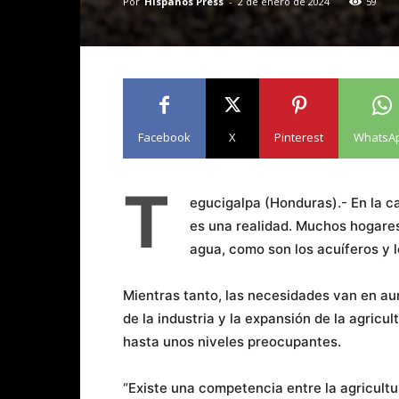
Por
Hispanos Press
-
2 de enero de 2024
59
Facebook
X
Pinterest
WhatsA
T
egucigalpa (Honduras).- En la c
es una realidad. Muchos hogares
agua, como son los acuíferos y l
Mientras tanto, las necesidades van en aum
de la industria y la expansión de la agricu
hasta unos niveles preocupantes.
“Existe una competencia entre la agricultu