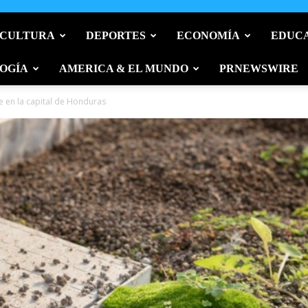
 CULTURA
DEPORTES
ECONOMÍA
EDUC
OGÍA
AMERICA & EL MUNDO
PRNEWSWIRE
e en la capital de Honduras