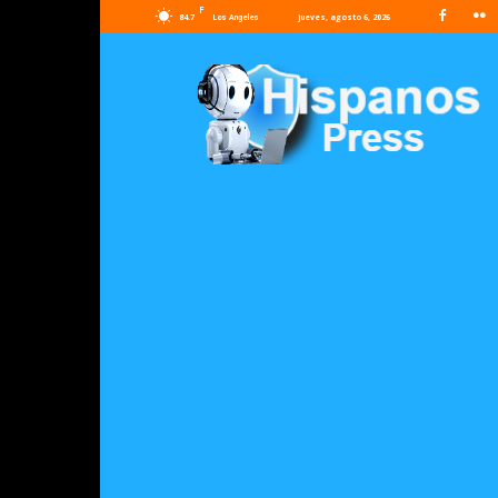
F
84.7
jueves, agosto 6, 2026
Los Angeles
Hispanos
Press