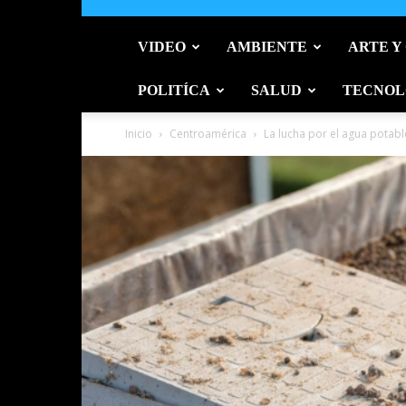
VIDEO
AMBIENTE
ARTE Y
POLITÍCA
SALUD
TECNOL
Inicio
Centroamérica
La lucha por el agua potabl