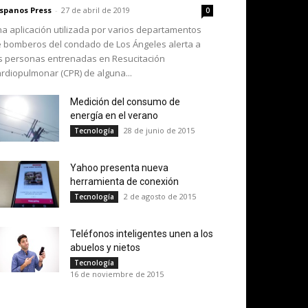
spanos Press
-
27 de abril de 2019
0
a aplicación utilizada por varios departamentos
 bomberos del condado de Los Ángeles alerta a
s personas entrenadas en Resucitación
rdiopulmonar (CPR) de alguna...
Medición del consumo de
energía en el verano
28 de junio de 2015
Tecnología
Yahoo presenta nueva
herramienta de conexión
2 de agosto de 2015
Tecnología
Teléfonos inteligentes unen a los
abuelos y nietos
Tecnología
16 de noviembre de 2015