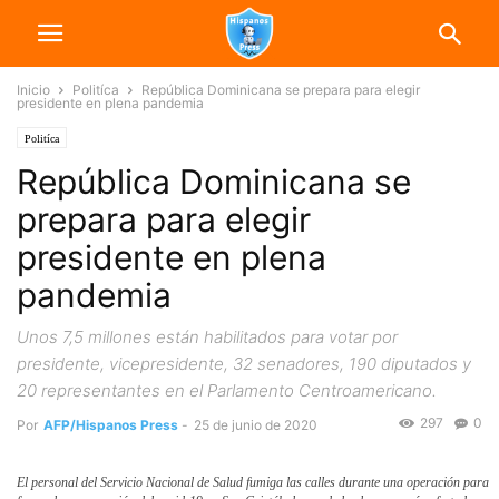
Inicio
Politíca
República Dominicana se prepara para elegir
presidente en plena pandemia
Politíca
República Dominicana se
prepara para elegir
presidente en plena
pandemia
Unos 7,5 millones están habilitados para votar por
presidente, vicepresidente, 32 senadores, 190 diputados y
20 representantes en el Parlamento Centroamericano.
297
0
Por
AFP/Hispanos Press
-
25 de junio de 2020
El personal del Servicio Nacional de Salud fumiga las calles durante una operación para