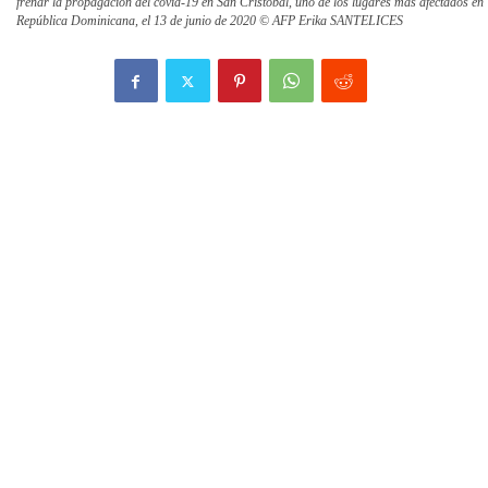
frenar la propagación del covid-19 en San Cristóbal, uno de los lugares más afectados en
República Dominicana, el 13 de junio de 2020 © AFP Erika SANTELICES