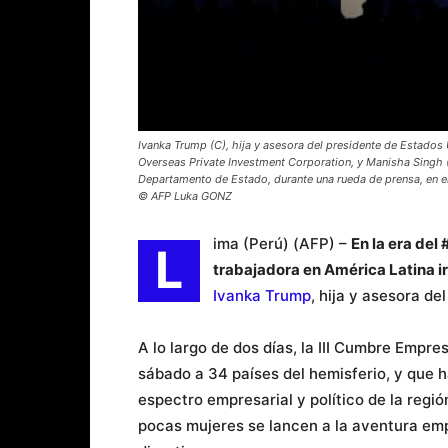
Ivanka Trump (C), hija y asesora del presidente de Estados 
Overseas Private Investment Corporation, y Manisha Singh 
Departamento de Estado, durante una rueda de prensa, en el 
© AFP Luka GONZ
ima (Perú) (AFP) –
En la era del
L
trabajadora en América Latina i
Ivanka Trump
, hija y asesora de
A lo largo de dos días, la III Cumbre Empre
sábado a 34 países del hemisferio, y que h
espectro empresarial y político de la regió
pocas mujeres se lancen a la aventura emp