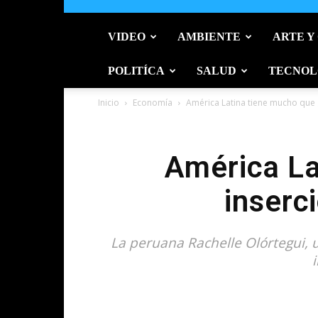
VIDEO
AMBIENTE
ARTE Y
POLITÍCA
SALUD
TECNOL
Inicio
Economía
América Latina tiene mucho que g
América La
inserc
La peruana Rachelle Olórtegui, 