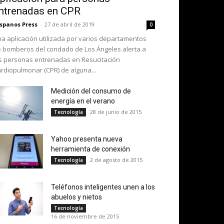
ntrenadas en CPR
spanos Press
-
27 de abril de 2019
0
a aplicación utilizada por varios departamentos
 bomberos del condado de Los Ángeles alerta a
s personas entrenadas en Resucitación
rdiopulmonar (CPR) de alguna...
Medición del consumo de
energía en el verano
28 de junio de 2015
Tecnología
Yahoo presenta nueva
herramienta de conexión
2 de agosto de 2015
Tecnología
Teléfonos inteligentes unen a los
abuelos y nietos
Tecnología
16 de noviembre de 2015