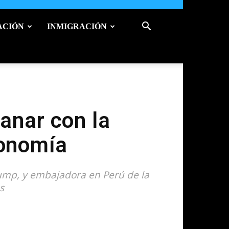
ACIÓN
INMIGRACIÓN
anar con la
conomía
rump, y embajadora en Perú de la
s