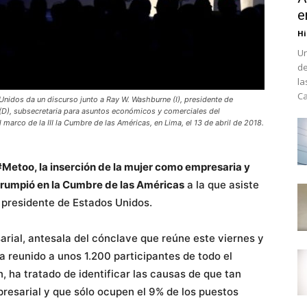
e
Hi
Un
de
la
Ca
Unidos da un discurso junto a Ray W. Washburne (I), presidente de
(D), subsecretaria para asuntos económicos y comerciales del
marco de la III la Cumbre de las Américas, en Lima, el 13 de abril de 2018.
 #Metoo, la inserción de la mujer como empresaria y
rrumpió en la Cumbre de las Américas
a la que asiste
l presidente de Estados Unidos.
sarial, antesala del cónclave que reúne este viernes y
a reunido a unos 1.200 participantes de todo el
n, ha tratado de identificar las causas de que tan
resarial y que sólo ocupen el 9% de los puestos