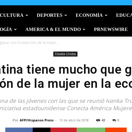
 CULTURA
DEPORTES
ECONOMÍA
EDUC
OGÍA
AMERICA & EL MUNDO
PRNEWSWIRE
anar con la inserción de la mujer...
Estados Unidos
tina tiene mucho que g
ión de la mujer en la e
una de las jóvenes con las que se reunió Ivanka T
iniciativa estadounidense Conecta América Mujere
Por
AFP/Hispanos Press
-
13 de abril de 2018
43
0