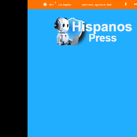
F
80.7
miércoles, agosto 5, 2026
Los Angeles
Hispanos
Press