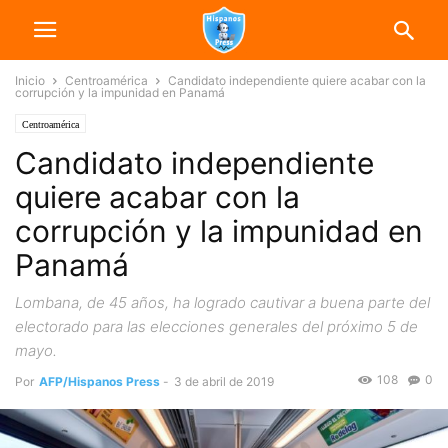
Inicio
Centroamérica
Candidato independiente quiere acabar con la
corrupción y la impunidad en Panamá
Centroamérica
Candidato independiente
quiere acabar con la
corrupción y la impunidad en
Panamá
Lombana, de 45 años, ha logrado cautivar a buena parte del
electorado para las elecciones generales del próximo 5 de
mayo.
108
0
Por
AFP/Hispanos Press
-
3 de abril de 2019