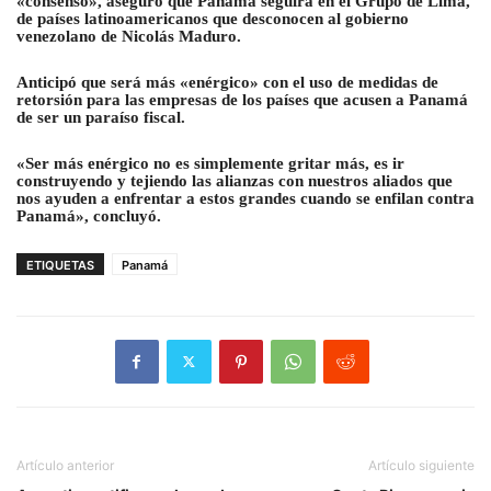
«consenso», aseguró que Panamá seguirá en el Grupo de Lima,
de países latinoamericanos que desconocen al gobierno
venezolano de Nicolás Maduro.
Anticipó que será más «enérgico» con el uso de medidas de
retorsión para las empresas de los países que acusen a Panamá
de ser un paraíso fiscal.
«Ser más enérgico no es simplemente gritar más, es ir
construyendo y tejiendo las alianzas con nuestros aliados que
nos ayuden a enfrentar a estos grandes cuando se enfilan contra
Panamá», concluyó.
ETIQUETAS
Panamá
Artículo anterior
Artículo siguiente