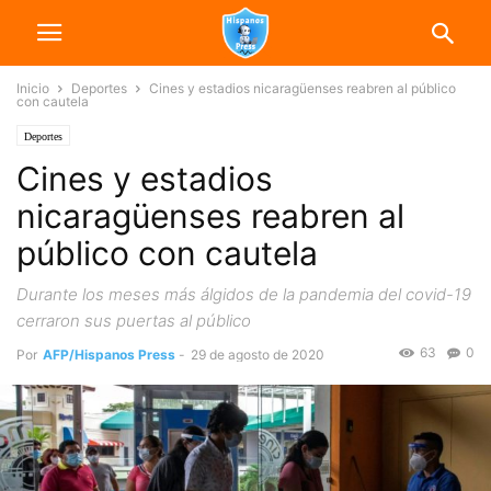
Inicio
Deportes
Cines y estadios nicaragüenses reabren al público
con cautela
Deportes
Cines y estadios
nicaragüenses reabren al
público con cautela
Durante los meses más álgidos de la pandemia del covid-19
cerraron sus puertas al público
63
0
Por
AFP/Hispanos Press
-
29 de agosto de 2020