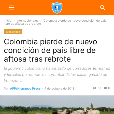
Inicio
Internacionales
Colombia pierde de nuevo condición de país
libre de aftosa tras rebrote
Internacionales
Colombia pierde de nuevo
condición de país libre de
aftosa tras rebrote
El gobierno colombiano ha alertado de corredores terrestres
y fluviales por donde los contrabandistas pasan ganado de
Venezuela
57
0
Por
AFP/Hispanos Press
-
4 de octubre de 2018