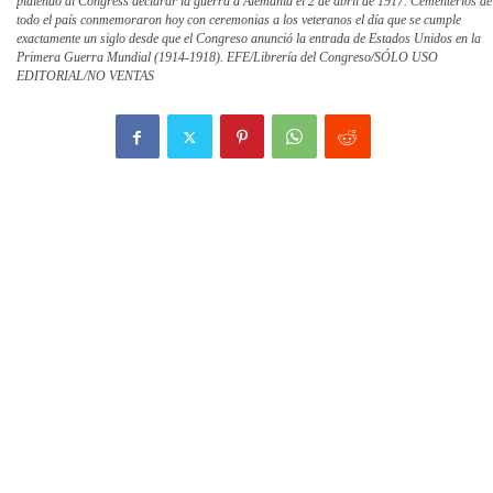
pidiendo al Congress declarar la guerra a Alemania el 2 de abril de 1917. Cementerios de
todo el país conmemoraron hoy con ceremonias a los veteranos el día que se cumple
exactamente un siglo desde que el Congreso anunció la entrada de Estados Unidos en la
Primera Guerra Mundial (1914-1918). EFE/Librería del Congreso/SÓLO USO
EDITORIAL/NO VENTAS