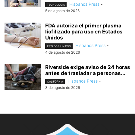
Hispanos Press
-
TECNOLOGÍA
5 de agosto de 2026
FDA autoriza el primer plasma
liofilizado para uso en Estados
Unidos
Hispanos Press
-
ESTADOS UNIDOS
4 de agosto de 2026
Riverside exige aviso de 24 horas
antes de trasladar a personas...
Hispanos Press
-
CALIFORNIA
3 de agosto de 2026