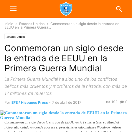
Inicio
Estados Unidos
Conmemoran un siglo desde la entrada de
EEUU en la Primera Guerra...
Estados Unidos
Conmemoran un siglo desde
la entrada de EEUU en la
Primera Guerra Mundial
La Primera Guerra Mundial ha sido uno de los conflictos
bélicos más cruentos y mortíferos de la historia, con más de
17 millones de muertos
192
0
Por
EFE / Hispanos Press
-
7 de abril de 2017
Conmemoran un siglo desde la entrada de EEUU en la Primera Guerra Mundial
Fotografía cedida en donde aparece el presidente estadounidense Woodrow Wilson