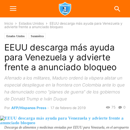
Inicio
Estados Unidos
EEUU descarga más ayuda para Venezuela y
advierte frente a anunciado bloqueo
Estados Unidos
Suramérica
EEUU descarga más ayuda
para Venezuela y advierte
frente a anunciado bloqueo
Aferrado a los militares, Maduro ordenó la víspera alistar un
especial despliegue en la frontera con Colombia ante lo que
ha denunciado como "planes de guerra" de los gobiernos
de Donald Trump e Iván Duque
75
0
Por
AFP/Hispanos Press
-
17 de febrero de 2019
Descarga de alimentos y medicinas enviadas por EEUU para Venezuela, en el aeropuerto