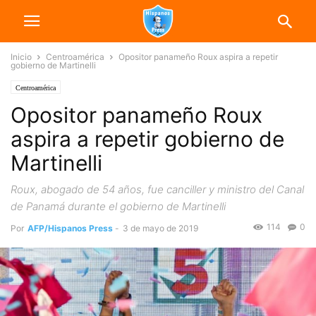
Inicio
Centroamérica
Opositor panameño Roux aspira a repetir
gobierno de Martinelli
Centroamérica
Opositor panameño Roux
aspira a repetir gobierno de
Martinelli
Roux, abogado de 54 años, fue canciller y ministro del Canal
de Panamá durante el gobierno de Martinelli
114
0
Por
AFP/Hispanos Press
-
3 de mayo de 2019