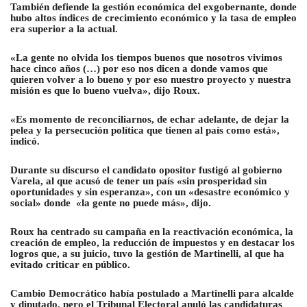
También defiende la gestión económica del exgobernante, donde
hubo altos índices de crecimiento económico y la tasa de empleo
era superior a la actual.
«La gente no olvida los tiempos buenos que nosotros vivimos
hace cinco años (…) por eso nos dicen a donde vamos que
quieren volver a lo bueno y por eso nuestro proyecto y nuestra
misión es que lo bueno vuelva», dijo Roux.
«Es momento de reconciliarnos, de echar adelante, de dejar la
pelea y la persecución política que tienen al país como está»,
indicó.
Durante su discurso el candidato opositor fustigó al gobierno
Varela, al que acusó de tener un país «sin prosperidad sin
oportunidades y sin esperanza», con un «desastre económico y
social» donde «la gente no puede más», dijo.
Roux ha centrado su campaña en la reactivación económica, la
creación de empleo, la reducción de impuestos y en destacar los
logros que, a su juicio, tuvo la gestión de Martinelli, al que ha
evitado criticar en público.
Cambio Democrático había postulado a Martinelli para alcalde
y diputado, pero el Tribunal Electoral anuló las candidaturas