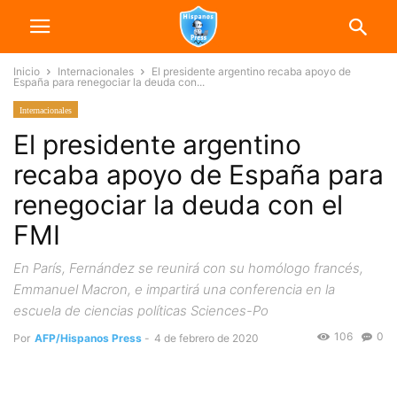
Inicio
Internacionales
El presidente argentino recaba apoyo de
España para renegociar la deuda con...
Internacionales
El presidente argentino
recaba apoyo de España para
renegociar la deuda con el
FMI
En París, Fernández se reunirá con su homólogo francés,
Emmanuel Macron, e impartirá una conferencia en la
escuela de ciencias políticas Sciences-Po
106
0
Por
AFP/Hispanos Press
-
4 de febrero de 2020