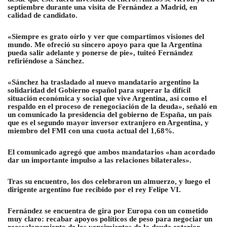
septiembre durante una visita de Fernández a Madrid, en
calidad de candidato.
«Siempre es grato oírlo y ver que compartimos visiones del
mundo. Me ofreció su sincero apoyo para que la Argentina
pueda salir adelante y ponerse de pie», tuiteó Fernández
refiriéndose a Sánchez.
«Sánchez ha trasladado al nuevo mandatario argentino la
solidaridad del Gobierno español para superar la difícil
situación económica y social que vive Argentina, así como el
respaldo en el proceso de renegociación de la deuda», señaló en
un comunicado la presidencia del gobierno de España, un país
que es el segundo mayor inversor extranjero en Argentina, y
miembro del FMI con una cuota actual del 1,68%.
El comunicado agregó que ambos mandatarios «han acordado
dar un importante impulso a las relaciones bilaterales».
Tras su encuentro, los dos celebraron un almuerzo, y luego el
dirigente argentino fue recibido por el rey Felipe VI.
Fernández se encuentra de gira por Europa con un cometido
muy claro: recabar apoyos políticos de peso para negociar un
reescalonamiento de los vencimientos de la deuda exterior