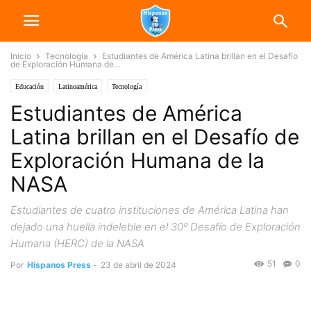
Inicio
Tecnología
Estudiantes de América Latina brillan en el Desafío
de Exploración Humana de...
Educación
Latinoamérica
Tecnología
Estudiantes de América
Latina brillan en el Desafío de
Exploración Humana de la
NASA
Estudiantes de cuatro instituciones de América Latina han
dejado una huella indeleble en el 30º Desafío de Exploración
Humana (HERC) de la NASA
51
0
Por
Hispanos Press
-
23 de abril de 2024