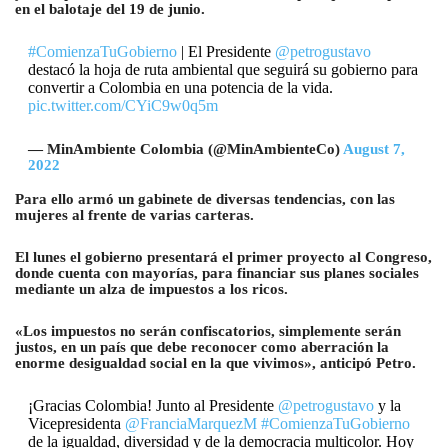
en el balotaje del 19 de junio.
#ComienzaTuGobierno
| El Presidente
@petrogustavo
destacó la hoja de ruta ambiental que seguirá su gobierno para
convertir a Colombia en una potencia de la vida.
pic.twitter.com/CYiC9w0q5m
— MinAmbiente Colombia (@MinAmbienteCo)
August 7,
2022
Para ello armó un gabinete de diversas tendencias, con las
mujeres al frente de varias carteras.
El lunes el gobierno presentará el primer proyecto al Congreso,
donde cuenta con mayorías, para financiar sus planes sociales
mediante un alza de impuestos a los ricos.
«Los impuestos no serán confiscatorios, simplemente serán
justos, en un país que debe reconocer como aberración la
enorme desigualdad social en la que vivimos», anticipó Petro.
¡Gracias Colombia! Junto al Presidente
@petrogustavo
y la
Vicepresidenta
@FranciaMarquezM
#ComienzaTuGobierno
de la igualdad, diversidad y de la democracia multicolor. Hoy