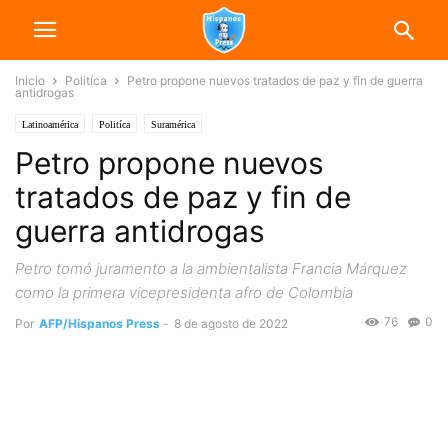
Inicio
Politíca
Petro propone nuevos tratados de paz y fin de guerra
antidrogas
Latinoamérica
Politíca
Suramérica
Petro propone nuevos
tratados de paz y fin de
guerra antidrogas
Petro tomó juramento a la ambientalista Francia Márquez
como la primera vicepresidenta afro de Colombia
76
0
Por
AFP/Hispanos Press
-
8 de agosto de 2022