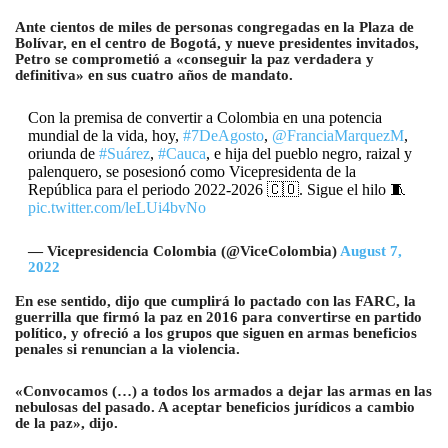
Ante cientos de miles de personas congregadas en la Plaza de
Bolívar, en el centro de Bogotá, y nueve presidentes invitados,
Petro se comprometió a «conseguir la paz verdadera y
definitiva» en sus cuatro años de mandato.
Con la premisa de convertir a Colombia en una potencia
mundial de la vida, hoy,
#7DeAgosto
,
@FranciaMarquezM
,
oriunda de
#Suárez
,
#Cauca
, e hija del pueblo negro, raizal y
palenquero, se posesionó como Vicepresidenta de la
República para el periodo 2022-2026 🇨🇴. Sigue el hilo 🧵
pic.twitter.com/leLUi4bvNo
— Vicepresidencia Colombia (@ViceColombia)
August 7,
2022
En ese sentido, dijo que cumplirá lo pactado con las FARC, la
guerrilla que firmó la paz en 2016 para convertirse en partido
político, y ofreció a los grupos que siguen en armas beneficios
penales si renuncian a la violencia.
«Convocamos (…) a todos los armados a dejar las armas en las
nebulosas del pasado. A aceptar beneficios jurídicos a cambio
de la paz», dijo.