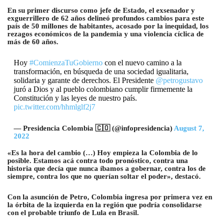
En su primer discurso como jefe de Estado, el exsenador y
exguerrillero de 62 años delineó profundos cambios para este
país de 50 millones de habitantes, acosado por la inequidad, los
rezagos económicos de la pandemia y una violencia cíclica de
más de 60 años.
Hoy
#ComienzaTuGobierno
con el nuevo camino a la
transformación, en búsqueda de una sociedad igualitaria,
solidaria y garante de derechos. El Presidente
@petrogustavo
juró a Dios y al pueblo colombiano cumplir firmemente la
Constitución y las leyes de nuestro país.
pic.twitter.com/hhmlglf2j7
— Presidencia Colombia 🇨🇴 (@infopresidencia)
August 7,
2022
«Es la hora del cambio (…) Hoy empieza la Colombia de lo
posible. Estamos acá contra todo pronóstico, contra una
historia que decía que nunca íbamos a gobernar, contra los de
siempre, contra los que no querían soltar el poder», destacó.
Con la asunción de Petro, Colombia ingresa por primera vez en
la órbita de la izquierda en la región que podría consolidarse
con el probable triunfo de Lula en Brasil.