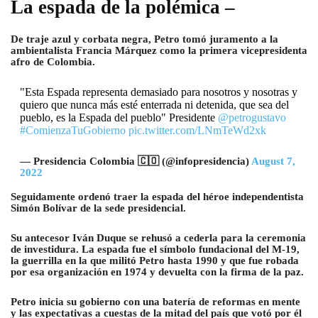
La espada de la polémica –
De traje azul y corbata negra, Petro tomó juramento a la
ambientalista Francia Márquez como la primera vicepresidenta
afro de Colombia.
"Esta Espada representa demasiado para nosotros y nosotras y
quiero que nunca más esté enterrada ni detenida, que sea del
pueblo, es la Espada del pueblo" Presidente
@petrogustavo
#ComienzaTuGobierno
pic.twitter.com/LNmTeWd2xk
— Presidencia Colombia 🇨🇴 (@infopresidencia)
August 7,
2022
Seguidamente ordenó traer la espada del héroe independentista
Simón Bolívar de la sede presidencial.
Su antecesor Iván Duque se rehusó a cederla para la ceremonia
de investidura. La espada fue el símbolo fundacional del M-19,
la guerrilla en la que militó Petro hasta 1990 y que fue robada
por esa organización en 1974 y devuelta con la firma de la paz.
Petro inicia su gobierno con una batería de reformas en mente
y las expectativas a cuestas de la mitad del país que votó por él