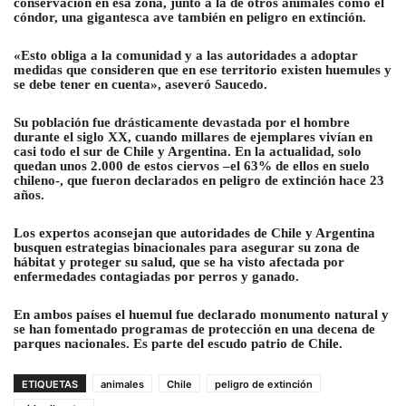
conservación en esa zona, junto a la de otros animales como el
cóndor, una gigantesca ave también en peligro en extinción.
«Esto obliga a la comunidad y a las autoridades a adoptar
medidas que consideren que en ese territorio existen huemules y
se debe tener en cuenta», aseveró Saucedo.
Su población fue drásticamente devastada por el hombre
durante el siglo XX, cuando millares de ejemplares vivían en
casi todo el sur de Chile y Argentina. En la actualidad, solo
quedan unos 2.000 de estos ciervos –el 63% de ellos en suelo
chileno-, que fueron declarados en peligro de extinción hace 23
años.
Los expertos aconsejan que autoridades de Chile y Argentina
busquen estrategias binacionales para asegurar su zona de
hábitat y proteger su salud, que se ha visto afectada por
enfermedades contagiadas por perros y ganado.
En ambos países el huemul fue declarado monumento natural y
se han fomentado programas de protección en una decena de
parques nacionales. Es parte del escudo patrio de Chile
.
ETIQUETAS
animales
Chile
peligro de extinción