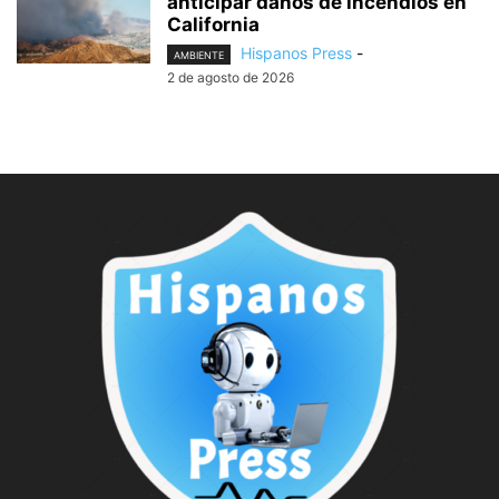
anticipar daños de incendios en
California
Hispanos Press
-
AMBIENTE
2 de agosto de 2026