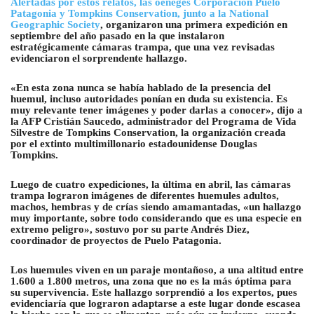
Alertadas por estos relatos, las oenegés Corporación Puelo
Patagonia y Tompkins Conservation, junto a la National
Geographic Society
, organizaron una primera expedición en
septiembre del año pasado en la que instalaron
estratégicamente cámaras trampa, que una vez revisadas
evidenciaron el sorprendente hallazgo.
«En esta zona nunca se había hablado de la presencia del
huemul, incluso autoridades ponían en duda su existencia. Es
muy relevante tener imágenes y poder darlas a conocer», dijo a
la AFP Cristián Saucedo, administrador del Programa de Vida
Silvestre de Tompkins Conservation, la organización creada
por el extinto multimillonario estadounidense Douglas
Tompkins.
Luego de cuatro expediciones, la última en abril, las cámaras
trampa lograron imágenes de diferentes huemules adultos,
machos, hembras y de crías siendo amamantadas, «un hallazgo
muy importante, sobre todo considerando que es una especie en
extremo peligro», sostuvo por su parte Andrés Diez,
coordinador de proyectos de Puelo Patagonia.
Los huemules viven en un paraje montañoso, a una altitud entre
1.600 a 1.800 metros, una zona que no es la más óptima para
su supervivencia. Este hallazgo sorprendió a los expertos, pues
evidenciaría que lograron adaptarse a este lugar donde escasea