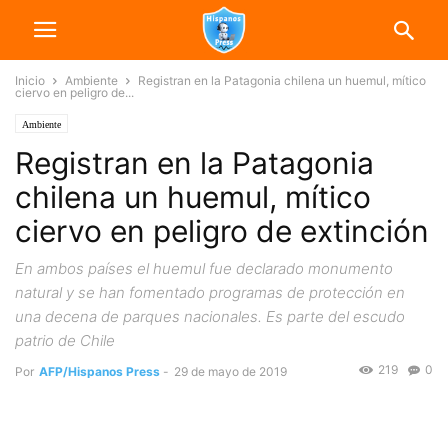
Inicio
Ambiente
Registran en la Patagonia chilena un huemul, mítico
ciervo en peligro de...
Ambiente
Registran en la Patagonia
chilena un huemul, mítico
ciervo en peligro de extinción
En ambos países el huemul fue declarado monumento
natural y se han fomentado programas de protección en
una decena de parques nacionales. Es parte del escudo
patrio de Chile
219
0
Por
AFP/Hispanos Press
-
29 de mayo de 2019