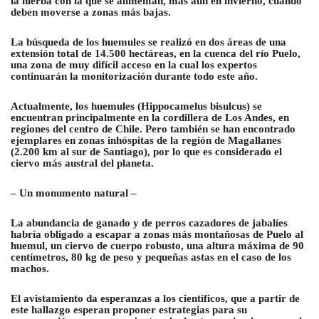
la hierba con la que se alimentan, más aún en invierno, cuando
deben moverse a zonas más bajas.
La búsqueda de los huemules se realizó en dos áreas de una
extensión total de 14.500 hectáreas, en la cuenca del río Puelo,
una zona de muy difícil acceso en la cual los expertos
continuarán la monitorización durante todo este año.
Actualmente, los huemules (Hippocamelus bisulcus) se
encuentran principalmente en la cordillera de Los Andes, en
regiones del centro de Chile. Pero también se han encontrado
ejemplares en zonas inhóspitas de la región de Magallanes
(2.200 km al sur de Santiago), por lo que es considerado el
ciervo más austral del planeta.
– Un monumento natural –
La abundancia de ganado y de perros cazadores de jabalíes
habría obligado a escapar a zonas más montañosas de Puelo al
huemul, un ciervo de cuerpo robusto, una altura máxima de 90
centímetros, 80 kg de peso y pequeñas astas en el caso de los
machos.
El avistamiento da esperanzas a los científicos, que a partir de
este hallazgo esperan proponer estrategias para su