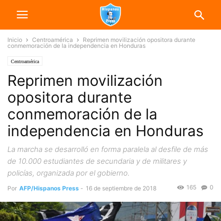
Inicio
Centroamérica
Reprimen movilización opositora durante
conmemoración de la independencia en Honduras
Centroamérica
Reprimen movilización
opositora durante
conmemoración de la
independencia en Honduras
La marcha se desarrolló en forma paralela al desfile de más
de 10.000 estudiantes de secundaria y de militares y
policías, organizada por el gobierno.
165
0
Por
AFP/Hispanos Press
-
16 de septiembre de 2018