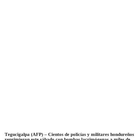
T
egucigalpa (AFP) – Cientos de policías y militares hondureños
reprimieron este sábado con bombas lacrimógenas a miles de