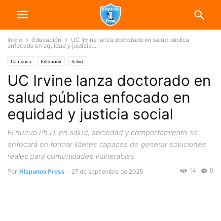
Inicio
Educación
UC Irvine lanza doctorado en salud pública
enfocado en equidad y justicia...
California
Educación
Salud
UC Irvine lanza doctorado en
salud pública enfocado en
equidad y justicia social
El nuevo Ph.D. en salud, sociedad y comportamiento se
enfocará en formar líderes capaces de generar soluciones
reales para comunidades vulnerables
14
0
Por
Hispanos Press
-
27 de septiembre de 2025