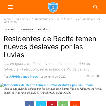
Inicio
Suramérica
Residentes de Recife temen nuevos deslaves por
las lluvias
Ambiente
Latinoamérica
Suramérica
Residentes de Recife temen
nuevos deslaves por las
lluvias
Las imágenes de Recife evocan el drama ocurrido en
febrero en Petrópolis, en el estado de Rio de Janeiro
97
0
Por
AFP/Hispanos Press
-
2 de junio de 2022
Vista de una vivienda dañada por los deslaves en el barrio Vila dos Milagres, en Recife,
Brasil, el 1º de junio de 2022 © AFP SERGIO MARANHAO