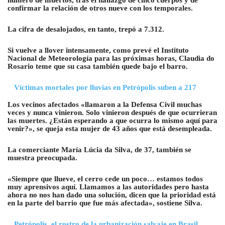
número de muertos, tras el hallazgo de cinco cuerpos y de
confirmar la relación de otros nueve con los temporales.
La cifra de desalojados, en tanto, trepó a 7.312.
Si vuelve a llover intensamente, como prevé el Instituto
Nacional de Meteorología para las próximas horas, Claudia do
Rosario teme que su casa también quede bajo el barro.
Víctimas mortales por lluvias en Petrópolis suben a 217
Los vecinos afectados «llamaron a la Defensa Civil muchas
veces y nunca vinieron. Solo vinieron después de que ocurrieran
las muertes. ¿Están esperando a que ocurra lo mismo aquí para
venir?», se queja esta mujer de 43 años que está desempleada.
La comerciante María Lúcia da Silva, de 37, también se
muestra preocupada.
«Siempre que llueve, el cerro cede un poco… estamos todos
muy aprensivos aquí. Llamamos a las autoridades pero hasta
ahora no nos han dado una solución, dicen que la prioridad está
en la parte del barrio que fue más afectada», sostiene Silva.
Petrópolis, el rostro de la urbanización salvaje en Brasil