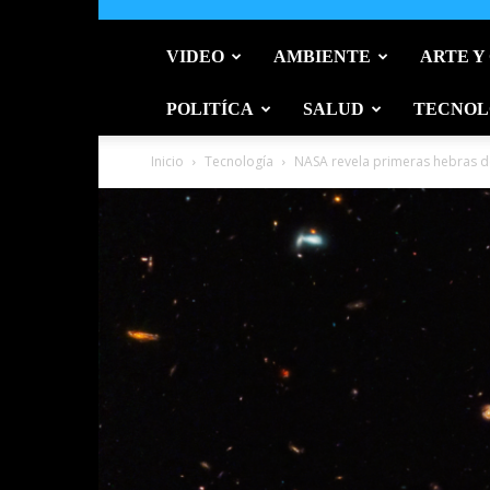
VIDEO
AMBIENTE
ARTE Y
POLITÍCA
SALUD
TECNOL
Inicio
Tecnología
NASA revela primeras hebras de 