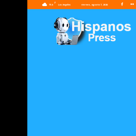
F
75.6
viernes, agosto 7, 2026
Los Angeles
Hispanos
Press