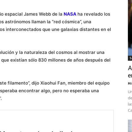
pio espacial James Webb de la
NASA
ha revelado los
los astrónomos llaman la “red cósmica”, una
los interconectados que une galaxias distantes en el
olución y la naturaleza del cosmos al mostrar una
S
s que existían sólo 830 millones de años después del
A
e
ste filamento”, dijo Xiaohui Fan, miembro del equipo
Hi
Esperaba encontrar algo, pero no esperaba una
Un
de
.
la
Ca