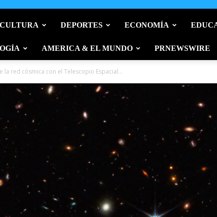
 CULTURA
DEPORTES
ECONOMÍA
EDUC
OGÍA
AMERICA & EL MUNDO
PRNEWSWIRE
la red cósmica con el Telescopio Espacial...