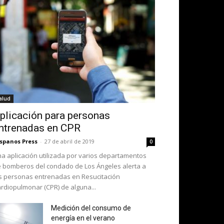
alud
plicación para personas
ntrenadas en CPR
spanos Press
-
27 de abril de 2019
0
a aplicación utilizada por varios departamentos
 bomberos del condado de Los Ángeles alerta a
s personas entrenadas en Resucitación
rdiopulmonar (CPR) de alguna...
Medición del consumo de
energía en el verano