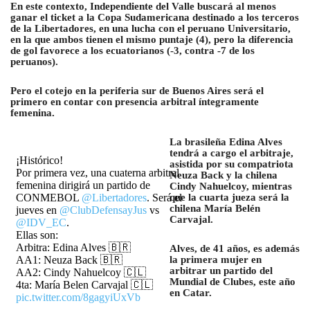
En este contexto, Independiente del Valle buscará al menos
ganar el ticket a la Copa Sudamericana destinado a los terceros
de la Libertadores, en una lucha con el peruano Universitario,
en la que ambos tienen el mismo puntaje (4), pero la diferencia
de gol favorece a los ecuatorianos (-3, contra -7 de los
peruanos).
Pero el cotejo en la periferia sur de Buenos Aires será el
primero en contar con presencia arbitral íntegramente
femenina.
La brasileña Edina Alves
tendrá a cargo el arbitraje,
¡Histórico!
asistida por su compatriota
Por primera vez, una cuaterna arbitral
Neuza Back y la chilena
femenina dirigirá un partido de
Cindy Nahuelcoy, mientras
CONMEBOL
@Libertadores
. Será el
que la cuarta jueza será la
chilena María Belén
jueves en
@ClubDefensayJus
vs
Carvajal.
@IDV_EC
.
Ellas son:
Arbitra: Edina Alves 🇧🇷
Alves, de 41 años, es además
AA1: Neuza Back 🇧🇷
la primera mujer en
arbitrar un partido del
AA2: Cindy Nahuelcoy 🇨🇱
Mundial de Clubes, este año
4ta: María Belen Carvajal 🇨🇱
en Catar.
pic.twitter.com/8gagyiUxVb