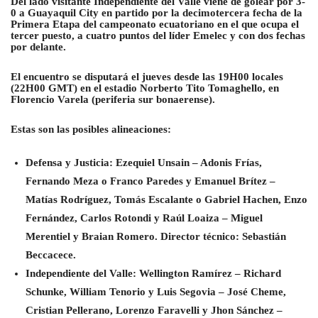
Del lado visitante Independiente del Valle viene de golear por 3-
0 a Guayaquil City en partido por la decimotercera fecha de la
Primera Etapa del campeonato ecuatoriano en el que ocupa el
tercer puesto, a cuatro puntos del líder Emelec y con dos fechas
por delante.
El encuentro se disputará el jueves desde las 19H00 locales
(22H00 GMT) en el estadio Norberto Tito Tomaghello, en
Florencio Varela (periferia sur bonaerense).
Estas son las posibles alineaciones:
Defensa y Justicia
: Ezequiel Unsain – Adonis Frías,
Fernando Meza o Franco Paredes y Emanuel Brítez –
Matías Rodríguez, Tomás Escalante o Gabriel Hachen, Enzo
Fernández, Carlos Rotondi y Raúl Loaiza – Miguel
Merentiel y Braian Romero. Director técnico: Sebastián
Beccacece.
Independiente del Valle
: Wellington Ramírez – Richard
Schunke, William Tenorio y Luis Segovia – José Cheme,
Cristian Pellerano, Lorenzo Faravelli y Jhon Sánchez –