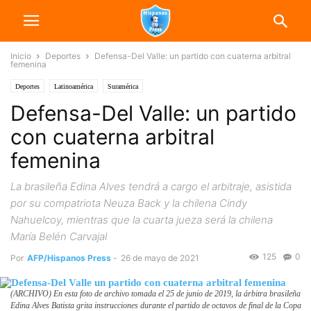
Inicio
Deportes
Defensa-Del Valle: un partido con cuaterna arbitral
femenina
Deportes
Latinoamérica
Suramérica
Defensa-Del Valle: un partido
con cuaterna arbitral
femenina
La brasileña Edina Alves tendrá a cargo el arbitraje, asistida
por su compatriota Neuza Back y la chilena Cindy
Nahuelcoy, mientras que la cuarta jueza será la chilena
María Belén Carvajal
125
0
Por
AFP/Hispanos Press
-
26 de mayo de 2021
(ARCHIVO) En esta foto de archivo tomada el 25 de junio de 2019, la árbitra brasileña
Edina Alves Batista grita instrucciones durante el partido de octavos de final de la Copa