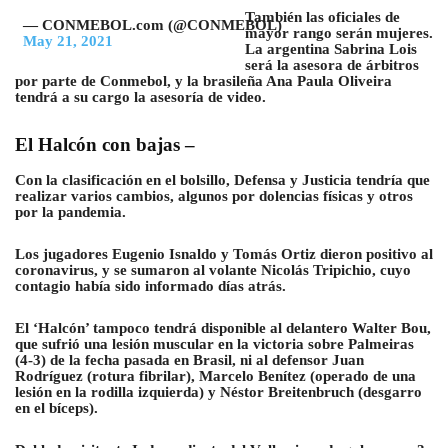
También las oficiales de
— CONMEBOL.com (@CONMEBOL)
mayor rango serán mujeres.
May 21, 2021
La argentina Sabrina Lois
será la asesora de árbitros
por parte de Conmebol, y la brasileña Ana Paula Oliveira
tendrá a su cargo la asesoría de video.
El Halcón con bajas –
Con la clasificación en el bolsillo, Defensa y Justicia tendría que
realizar varios cambios, algunos por dolencias físicas y otros
por la pandemia.
Los jugadores Eugenio Isnaldo y Tomás Ortiz dieron positivo al
coronavirus, y se sumaron al volante Nicolás Tripichio, cuyo
contagio había sido informado días atrás.
El ‘Halcón’ tampoco tendrá disponible al delantero Walter Bou,
que sufrió una lesión muscular en la victoria sobre Palmeiras
(4-3) de la fecha pasada en Brasil, ni al defensor Juan
Rodríguez (rotura fibrilar), Marcelo Benítez (operado de una
lesión en la rodilla izquierda) y Néstor Breitenbruch (desgarro
en el bíceps).