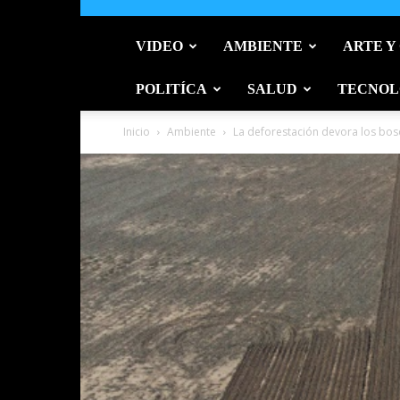
VIDEO
AMBIENTE
ARTE Y
POLITÍCA
SALUD
TECNOL
Inicio
Ambiente
La deforestación devora los bos