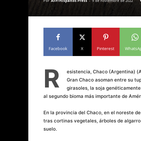
Por
AFP/Hispanos Press
-
9 de noviembre de 2022
Facebook
X
Pinterest
WhatsA
R
esistencia, Chaco (Argentina) (
Gran Chaco asoman entre su tup
girasoles, la soja genéticament
al segundo bioma más importante de Améri
En la provincia del Chaco, en el noreste d
tras cortinas vegetales, árboles de algar
suelo.