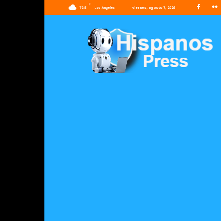
F
70.5
viernes, agosto 7, 2026
Los Angeles
Hispanos
Press