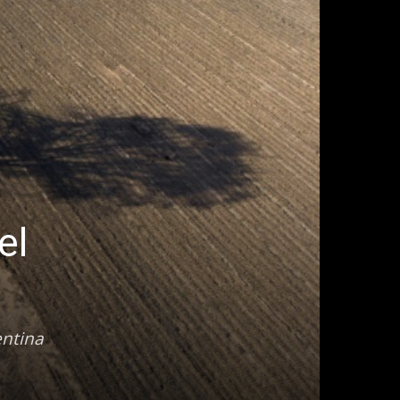
el
entina