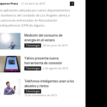
spanos Press
-
27 de abril de 2019
0
a aplicación utilizada por varios departamentos
 bomberos del condado de Los Ángeles alerta a
s personas entrenadas en Resucitación
rdiopulmonar (CPR) de alguna...
Medición del consumo de
energía en el verano
28 de junio de 2015
Tecnología
Yahoo presenta nueva
herramienta de conexión
2 de agosto de 2015
Tecnología
Teléfonos inteligentes unen a los
abuelos y nietos
Tecnología
16 de noviembre de 2015