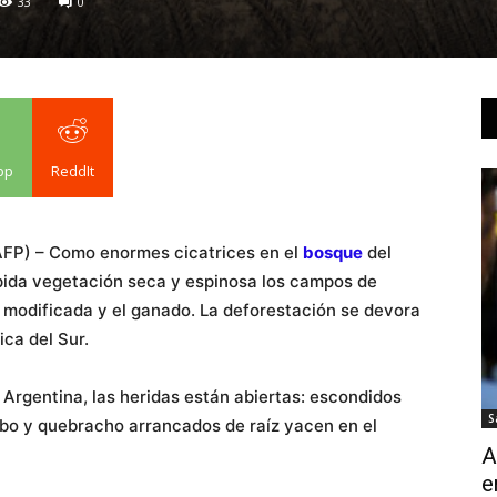
33
0
pp
ReddIt
AFP) – Como enormes cicatrices en el
bosque
del
ida vegetación seca y espinosa los campos de
e modificada y el ganado. La deforestación se devora
ca del Sur.
e Argentina, las heridas están abiertas: escondidos
S
robo y quebracho arrancados de raíz yacen en el
A
e