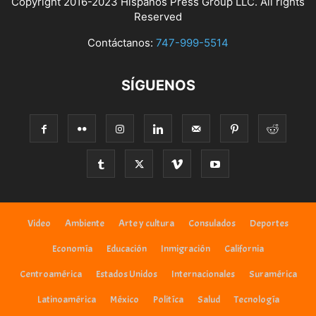
Copyright 2016-2023 Hispanos Press Group LLC. All rights
Reserved
Contáctanos:
747-999-5514
SÍGUENOS
Video
Ambiente
Arte y cultura
Consulados
Deportes
Economía
Educación
Inmigración
California
Centroamérica
Estados Unidos
Internacionales
Suramérica
Latinoamérica
México
Politíca
Salud
Tecnología