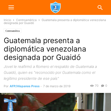
Inicio
Centroamérica
Guatemala presenta a diplomática venezolana
designada por Guaidó
Centroamérica
Guatemala presenta a
diplomática venezolana
designada por Guaidó
Jovel le reafirmó a Romero el respaldo de Guatemala a
Guaidó, quien es "reconocido por Guatemala como el
legítimo presidente de ese país"
70
0
Por
AFP/Hispanos Press
-
7 de marzo de 2019