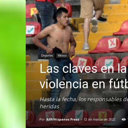
Deportes
México
Las claves en l
violencia en fú
Hasta la fecha, los responsables 
heridas
Por
AFP/Hispanos Press
-
12 de marzo de 2022