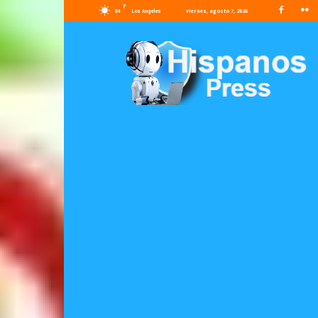
F
84
viernes, agosto 7, 2026
Los Angeles
Hispanos
Press