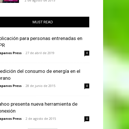
2 de agosto de 2015
MUST READ
plicación para personas entrenadas en
PR
spanos Press
-
27 de abril de 2019
0
edición del consumo de energía en el
erano
spanos Press
-
28 de junio de 2015
0
ahoo presenta nueva herramienta de
onexión
spanos Press
-
2 de agosto de 2015
0