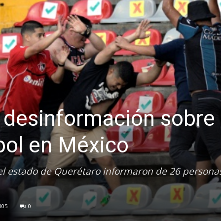
a desinformación sobre
tbol en México
del estado de Querétaro informaron de 26 persona
105
0