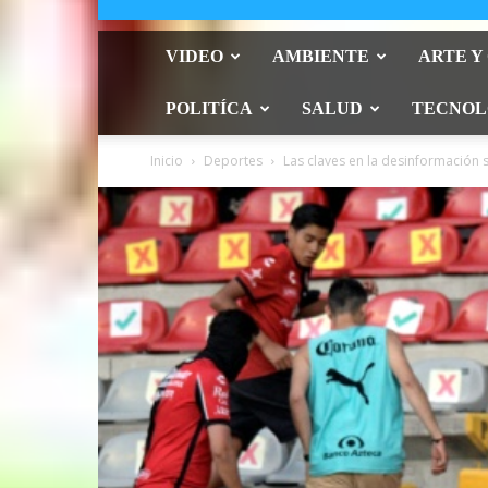
VIDEO
AMBIENTE
ARTE Y
POLITÍCA
SALUD
TECNOL
Inicio
Deportes
Las claves en la desinformación 