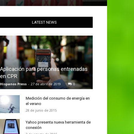
LATEST NEWS
Aplicación para personas entrenadas
en CPR
Hispanos Press
-
27 de abril de 2019
0
Medición del consumo de energía en
el verano
28 de junio de 2015
Yahoo presenta nueva herramienta de
conexión