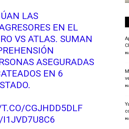
ÚAN LAS
AGRESORES EN EL
RO VS ATLAS. SUMAN
A
C
APREHENSIÓN
Hi
ERSONAS ASEGURADAS
CATEADOS EN 6
M
v
ESTADO.
Hi
Y
//T.CO/CGJHDD5DLF
c
/I1JVD7U8C6
Hi