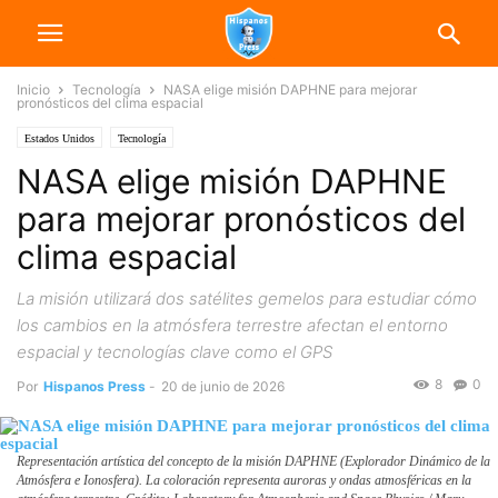
Inicio
Tecnología
NASA elige misión DAPHNE para mejorar
pronósticos del clima espacial
Estados Unidos
Tecnología
NASA elige misión DAPHNE
para mejorar pronósticos del
clima espacial
La misión utilizará dos satélites gemelos para estudiar cómo
los cambios en la atmósfera terrestre afectan el entorno
espacial y tecnologías clave como el GPS
8
0
Por
Hispanos Press
-
20 de junio de 2026
Representación artística del concepto de la misión DAPHNE (Explorador Dinámico de la
Atmósfera e Ionosfera). La coloración representa auroras y ondas atmosféricas en la