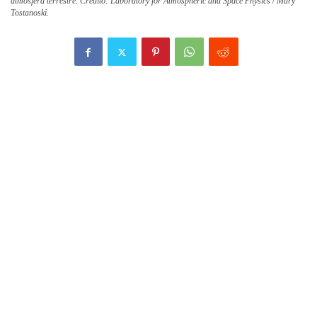
atmósfera terrestre. Crédito: Laboratory for Atmospheric and Space Physics / Mary
Tostanoski.