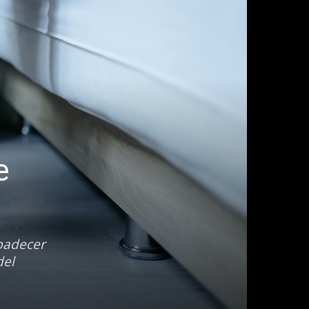
e
padecer
del