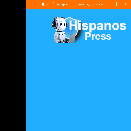
F
82.2
jueves, agosto 6, 2026
Los Angeles
Hispanos
Press