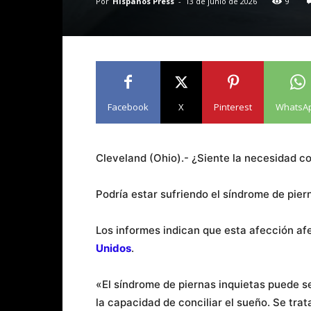
Por
Hispanos Press
-
13 de junio de 2026
9
Facebook
X
Pinterest
WhatsA
Cleveland (Ohio).- ¿Siente la necesidad c
Podría estar sufriendo el síndrome de pier
Los informes indican que esta afección af
Unidos
.
«El síndrome de piernas inquietas puede se
la capacidad de conciliar el sueño. Se tra