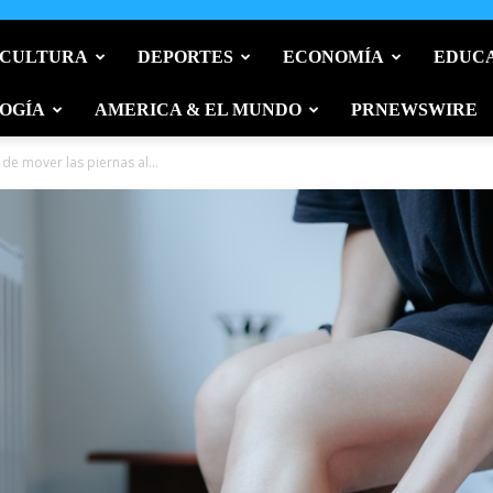
 CULTURA
DEPORTES
ECONOMÍA
EDUC
OGÍA
AMERICA & EL MUNDO
PRNEWSWIRE
de mover las piernas al...