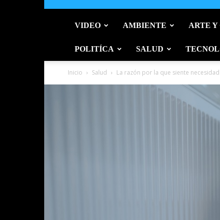
VIDEO
AMBIENTE
ARTE Y
POLITÍCA
SALUD
TECNOL
Inicio
Salud
La razón por la que siente necesidad 