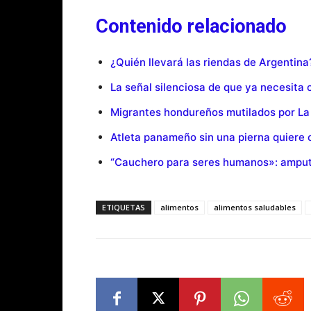
Contenido relacionado
¿Quién llevará las riendas de Argentina
La señal silenciosa de que ya necesita
Migrantes hondureños mutilados por La
Atleta panameño sin una pierna quiere 
“Cauchero para seres humanos»: amput
ETIQUETAS
alimentos
alimentos saludables