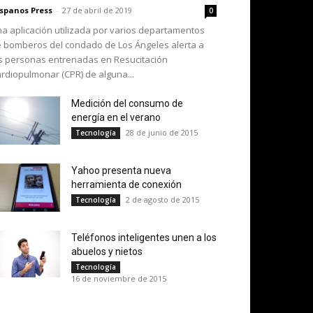
spanos Press
-
27 de abril de 2019
0
a aplicación utilizada por varios departamentos
 bomberos del condado de Los Ángeles alerta a
s personas entrenadas en Resucitación
rdiopulmonar (CPR) de alguna...
Medición del consumo de
energía en el verano
28 de junio de 2015
Tecnología
Yahoo presenta nueva
herramienta de conexión
2 de agosto de 2015
Tecnología
Teléfonos inteligentes unen a los
abuelos y nietos
Tecnología
16 de noviembre de 2015