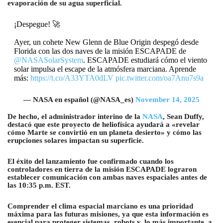
evaporación de su agua superficial.
¡Despegue! 🚀
Ayer, un cohete New Glenn de Blue Origin despegó desde
Florida con las dos naves de la misión ESCAPADE de
@NASASolarSystem
. ESCAPADE estudiará cómo el viento
solar impulsa el escape de la atmósfera marciana. Aprende
más:
https://t.co/A33YTA0dLV
pic.twitter.com/oa7Anu7s9a
— NASA en español (@NASA_es)
November 14, 2025
De hecho, el administrador interino de la
NASA
, Sean Duffy,
destacó que este proyecto de heliofísica ayudará a «revelar
cómo Marte se convirtió en un planeta desierto» y cómo las
erupciones solares impactan su superficie.
El éxito del lanzamiento fue confirmado cuando los
controladores en tierra de la misión ESCAPADE lograron
establecer comunicación con ambas naves espaciales antes de
las 10:35 p.m. EST.
Comprender el clima espacial marciano es una prioridad
máxima para las futuras misiones, ya que esta información es
esencial para proteger sistemas, robots y, lo más importante, a