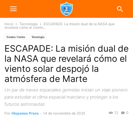
Inicio
Tecnología
ESCAPADE: La misión dual de la NASA que
revelará cómo el viento...
Estados Unidos
Tecnología
ESCAPADE: La misión dual de
la NASA que revelará cómo el
viento solar despojó la
atmósfera de Marte
Un par de naves espaciales gemelas inician un viaje pionero
para estudiar el clima espacial marciano y proteger a los
futuros astronautas
12
0
Por
Hispanos Press
-
14 de noviembre de 2025