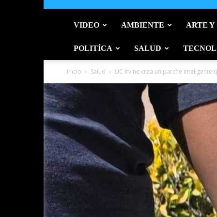
VIDEO
AMBIENTE
ARTE Y
POLITÍCA
SALUD
TECNOL
Inicio
Salud
UC Irvine crea un parche inteligente q