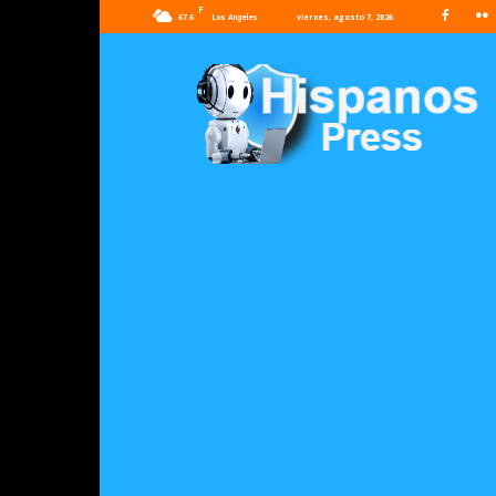
F
67.6
viernes, agosto 7, 2026
Los Angeles
Hispanos
Press