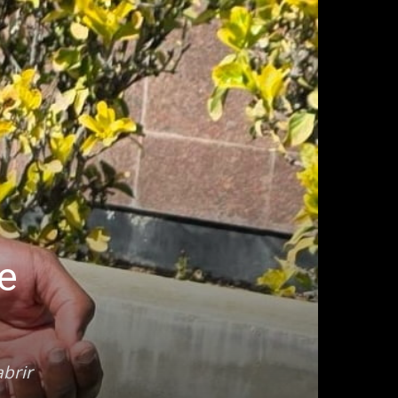
ue
abrir