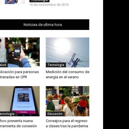
16 de noviembre de 2015
Noticias de ultima hora
alud
Tecnología
licación para personas
Medición del consumo de
trenadas en CPR
energía en el verano
ecnología
Educación
hoo presenta nueva
Consejos para el regreso
rramienta de conexión
a clases tras la pandemia