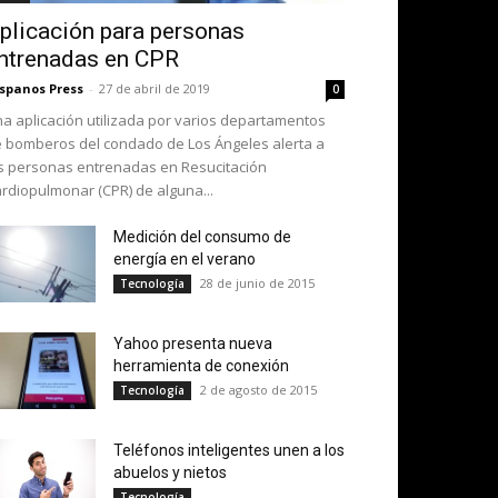
plicación para personas
ntrenadas en CPR
spanos Press
-
27 de abril de 2019
0
a aplicación utilizada por varios departamentos
 bomberos del condado de Los Ángeles alerta a
s personas entrenadas en Resucitación
rdiopulmonar (CPR) de alguna...
Medición del consumo de
energía en el verano
28 de junio de 2015
Tecnología
Yahoo presenta nueva
herramienta de conexión
2 de agosto de 2015
Tecnología
Teléfonos inteligentes unen a los
abuelos y nietos
Tecnología