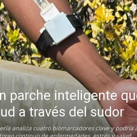
un parche inteligente q
ud a través del sudor
tería analiza cuatro biomarcadores clave y podría 
toreo continuo de enfermedades, estrés y salud