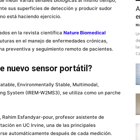
de medir varias señales biológicas al mismo tiempo,
A
te sus superficies de detección y producir sudor
e
 no está haciendo ejercicio.
Hi
ados en la revista científica
Nature Biomedical
Un
de
futuras en el manejo de enfermedades crónicas,
la
ina preventiva y seguimiento remoto de pacientes.
Ca
e nuevo sensor portátil?
atable, Environmentally Stable, Multimodal,
ing System (IREM-W2MS3), se utiliza como un parche
o, Rahim Esfandyar-pour, profesor asistente de
tación en UC Irvine, una de las principales
arse automáticamente después de cada medición.