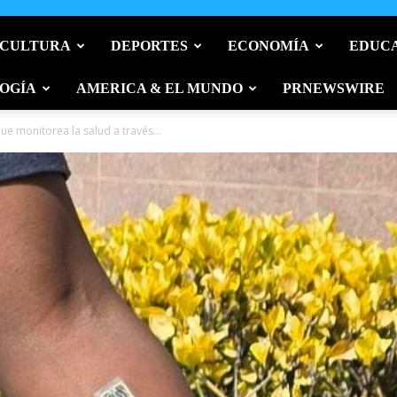
 CULTURA
DEPORTES
ECONOMÍA
EDUC
OGÍA
AMERICA & EL MUNDO
PRNEWSWIRE
ue monitorea la salud a través...